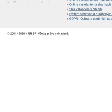
36
31
1
2
3
4
5
6
Online vysielanie na stránkac
Stáž v Kancelárii NR SR
Systém sledovania európskych z
GDPR - Ochrana osobných údajo
© 2004 - 2026 K NR SR. Všetky práva vyhradené.