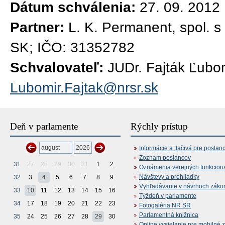
Dátum schválenia:
27. 09. 2012
Partner:
L. K. Permanent, spol. s
SK; IČO: 31352782
Schvalovateľ:
JUDr. Fajták Ľubom
Lubomir.Fajtak@nrsr.sk
Deň v parlamente
Rýchly prístup
Informácie a tlačivá pre poslan
Zoznam poslancov
31
27
28
29
30
31
1
2
Oznámenia verejných funkcion
Návštevy a prehliadky
32
3
4
5
6
7
8
9
Vyhľadávanie v návrhoch záko
33
10
11
12
13
14
15
16
Týždeň v parlamente
34
17
18
19
20
21
22
23
Fotogaléria NR SR
Parlamentná knižnica
35
24
25
26
27
28
29
30
Online vysielanie pre mobilné 