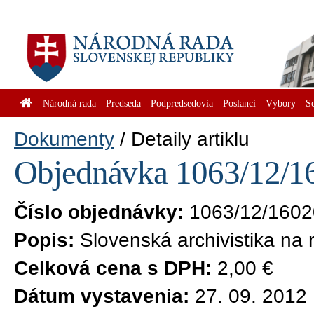
Národná rada
Predseda
Podpredsedovia
Poslanci
Výbory
S
Dokumenty
Detaily artiklu
Objednávka 1063/12/16
Číslo objednávky:
1063/12/1602
Popis:
Slovenská archivistika na
Celková cena s DPH:
2,00 €
Dátum vystavenia:
27. 09. 2012