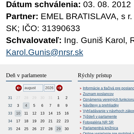
Dátum schválenia:
03. 08. 2012
Partner:
EMEL BRATISLAVA, s r. o
SK; IČO: 31390633
Schvalovateľ:
Ing. Guniš Karol, 
Karol.Gunis@nrsr.sk
Deň v parlamente
Rýchly prístup
Informácie a tlačivá pre poslan
Zoznam poslancov
31
27
28
29
30
31
1
2
Oznámenia verejných funkcion
Návštevy a prehliadky
32
3
4
5
6
7
8
9
Vyhľadávanie v návrhoch záko
33
10
11
12
13
14
15
16
Týždeň v parlamente
34
17
18
19
20
21
22
23
Fotogaléria NR SR
Parlamentná knižnica
35
24
25
26
27
28
29
30
Online vysielanie pre mobilné 