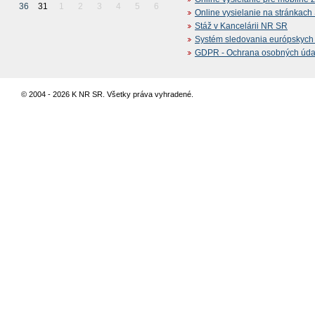
36
31
1
2
3
4
5
6
Online vysielanie na stránkac
Stáž v Kancelárii NR SR
Systém sledovania európskych z
GDPR - Ochrana osobných údajo
© 2004 - 2026 K NR SR. Všetky práva vyhradené.