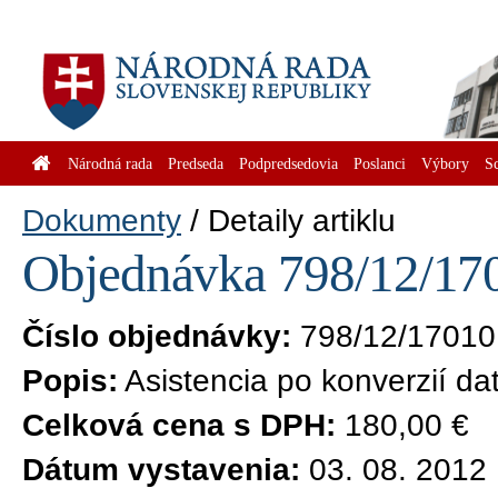
Národná rada
Predseda
Podpredsedovia
Poslanci
Výbory
S
Dokumenty
Detaily artiklu
Objednávka 798/12/170
Číslo objednávky:
798/12/17010
Popis:
Asistencia po konverzií 
Celková cena s DPH:
180,00 €
Dátum vystavenia:
03. 08. 2012