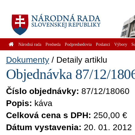
Národná rada
Predseda
Podpredsedovia
Poslanci
Výbory
S
Dokumenty
Detaily artiklu
Objednávka 87/12/1806
Číslo objednávky:
87/12/18060
Popis:
káva
Celková cena s DPH:
250,00 €
Dátum vystavenia:
20. 01. 2012