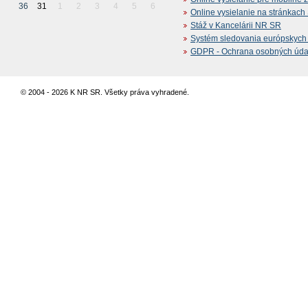
36
31
1
2
3
4
5
6
Online vysielanie na stránkac
Stáž v Kancelárii NR SR
Systém sledovania európskych z
GDPR - Ochrana osobných údajo
© 2004 - 2026 K NR SR. Všetky práva vyhradené.