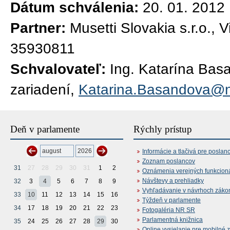
Dátum schválenia:
20. 01. 2012
Partner:
Musetti Slovakia s.r.o., 
35930811
Schvalovateľ:
Ing. Katarína Bas
zariadení,
Katarina.Basandova@n
Deň v parlamente
Rýchly prístup
Informácie a tlačivá pre poslan
Zoznam poslancov
31
27
28
29
30
31
1
2
Oznámenia verejných funkcion
Návštevy a prehliadky
32
3
4
5
6
7
8
9
Vyhľadávanie v návrhoch záko
33
10
11
12
13
14
15
16
Týždeň v parlamente
34
17
18
19
20
21
22
23
Fotogaléria NR SR
Parlamentná knižnica
35
24
25
26
27
28
29
30
Online vysielanie pre mobilné 