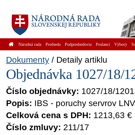
Národná rada
Predseda
Podpredsedovia
Poslanci
Výbory
S
Dokumenty
Detaily artiklu
Objednávka 1027/18/12
Číslo objednávky:
1027/18/1201
Popis:
IBS - poruchy servrov LN
Celková cena s DPH:
1213,63 €
Číslo zmluvy:
211/17