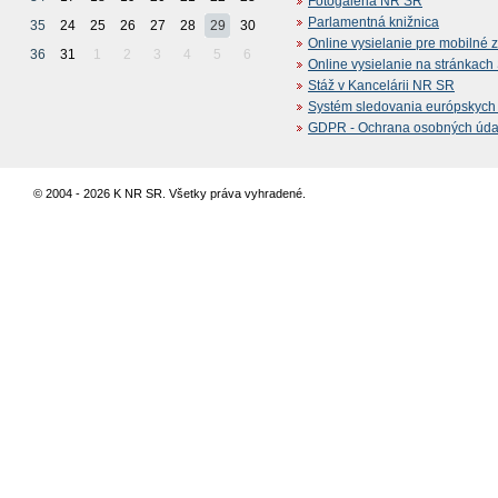
Fotogaléria NR SR
Parlamentná knižnica
35
24
25
26
27
28
29
30
Online vysielanie pre mobilné 
36
31
1
2
3
4
5
6
Online vysielanie na stránkac
Stáž v Kancelárii NR SR
Systém sledovania európskych z
GDPR - Ochrana osobných údajo
© 2004 - 2026 K NR SR. Všetky práva vyhradené.