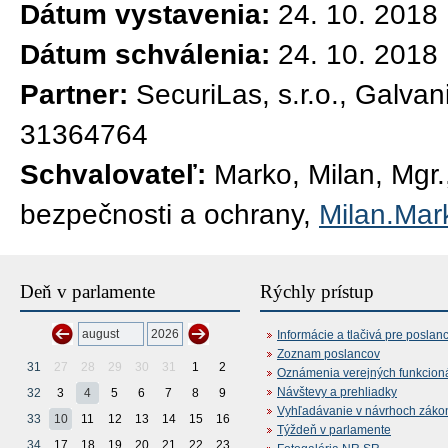
Dátum vystavenia:
24. 10. 2018
Dátum schválenia:
24. 10. 2018
Partner:
SecuriLas, s.r.o., Galva
31364764
Schvalovateľ:
Marko, Milan, Mgr.,
bezpečnosti a ochrany,
Milan.Mar
Deň v parlamente
Rýchly prístup
Informácie a tlačivá pre poslan
Zoznam poslancov
31
27
28
29
30
31
1
2
Oznámenia verejných funkcion
Návštevy a prehliadky
32
3
4
5
6
7
8
9
Vyhľadávanie v návrhoch záko
33
10
11
12
13
14
15
16
Týždeň v parlamente
34
17
18
19
20
21
22
23