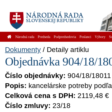
Národná rada
Predseda
Podpredsedovia
Poslanci
Výbory
S
Dokumenty
Detaily artiklu
Objednávka 904/18/180
Číslo objednávky:
904/18/18011
Popis:
kancelárske potreby podľa 
Celková cena s DPH:
2119,48 €
Číslo zmluvy:
23/18