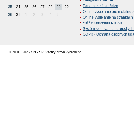
Fotogaléria NR SR
Parlamentná knižnica
35
24
25
26
27
28
29
30
Online vysielanie pre mobilné 
36
31
1
2
3
4
5
6
Online vysielanie na stránkac
Stáž v Kancelárii NR SR
Systém sledovania európskych z
GDPR - Ochrana osobných údajo
© 2004 - 2026 K NR SR. Všetky práva vyhradené.