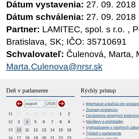
Dátum vystavenia:
27. 09. 2018
Dátum schválenia:
27. 09. 2018
Partner:
LAMITEC, spol. s r.o. , 
Bratislava, SK; IČO: 35710691
Schvalovateľ:
Čulenová, Marta, M
Marta.Culenova@nrsr.sk
Deň v parlamente
Rýchly prístup
Informácie a tlačivá pre poslan
Zoznam poslancov
31
27
28
29
30
31
1
2
Oznámenia verejných funkcion
Návštevy a prehliadky
32
3
4
5
6
7
8
9
Vyhľadávanie v návrhoch záko
33
10
11
12
13
14
15
16
Týždeň v parlamente
34
17
18
19
20
21
22
23