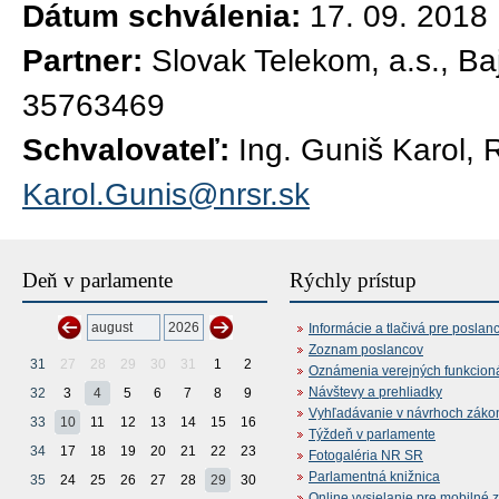
Dátum schválenia:
17. 09. 2018
Partner:
Slovak Telekom, a.s., Ba
35763469
Schvalovateľ:
Ing. Guniš Karol, 
Karol.Gunis@nrsr.sk
Deň v parlamente
Rýchly prístup
Informácie a tlačivá pre poslan
Zoznam poslancov
31
27
28
29
30
31
1
2
Oznámenia verejných funkcion
Návštevy a prehliadky
32
3
4
5
6
7
8
9
Vyhľadávanie v návrhoch záko
33
10
11
12
13
14
15
16
Týždeň v parlamente
34
17
18
19
20
21
22
23
Fotogaléria NR SR
Parlamentná knižnica
35
24
25
26
27
28
29
30
Online vysielanie pre mobilné 