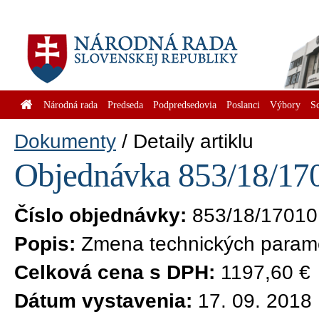
Národná rada
Predseda
Podpredsedovia
Poslanci
Výbory
S
Dokumenty
Detaily artiklu
Objednávka 853/18/170
Číslo objednávky:
853/18/17010
Popis:
Zmena technických parame
Celková cena s DPH:
1197,60 €
Dátum vystavenia:
17. 09. 2018