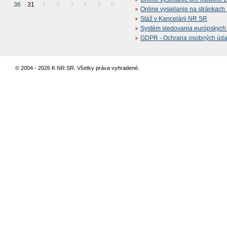
36
31
1
2
3
4
5
6
Online vysielanie na stránkac
Stáž v Kancelárii NR SR
Systém sledovania európskych z
GDPR - Ochrana osobných údajo
© 2004 - 2026 K NR SR. Všetky práva vyhradené.