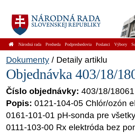
Národná rada
Predseda
Podpredsedovia
Poslanci
Výbory
S
Dokumenty
Detaily artiklu
Objednávka 403/18/180
Číslo objednávky:
403/18/18061
Popis:
0121-104-05 Chlór/ozón el
0161-101-01 pH-sonda pre všetky 
0111-103-00 Rx elektróda bez pom