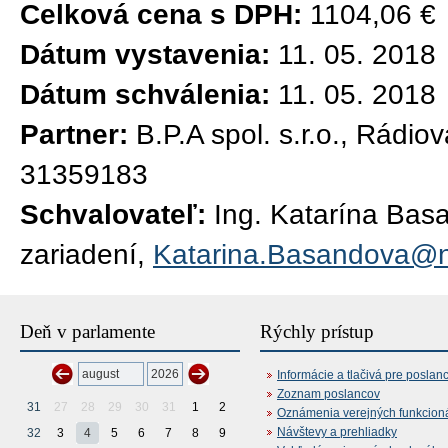
Celková cena s DPH:
1104,06 €
Dátum vystavenia:
11. 05. 2018
Dátum schválenia:
11. 05. 2018
Partner:
B.P.A spol. s.r.o., Rádio
31359183
Schvalovateľ:
Ing. Katarína Bas
zariadení,
Katarina.Basandova@n
Deň v parlamente
Rýchly prístup
Informácie a tlačivá pre poslan
Zoznam poslancov
31
27
28
29
30
31
1
2
Oznámenia verejných funkcion
Návštevy a prehliadky
32
3
4
5
6
7
8
9