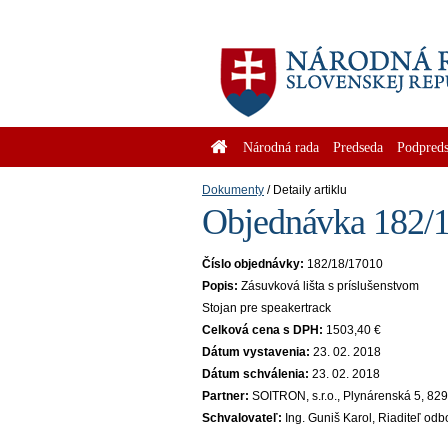
Národná rada
Predseda
Podpreds
Dokumenty
Detaily artiklu
Objednávka 182/1
Číslo objednávky:
182/18/17010
Popis:
Zásuvková lišta s príslušenstvom
Stojan pre speakertrack
Celková cena s DPH:
1503,40 €
Dátum vystavenia:
23. 02. 2018
Dátum schválenia:
23. 02. 2018
Partner:
SOITRON, s.r.o., Plynárenská 5, 82
Schvalovateľ:
Ing. Guniš Karol, Riaditeľ od