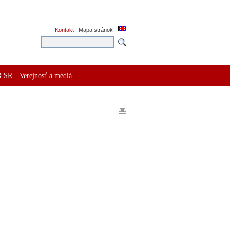
Kontakt
|
Mapa stránok
R SR
Verejnosť a médiá