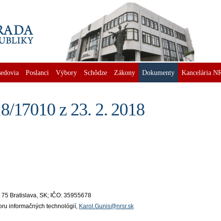
edovia
Poslanci
Výbory
Schôdze
Zákony
Dokumenty
Kancelária N
8/17010 z 23. 2. 2018
9 75 Bratislava, SK; IČO: 35955678
boru informačných technológií,
Karol.Gunis@nrsr.sk