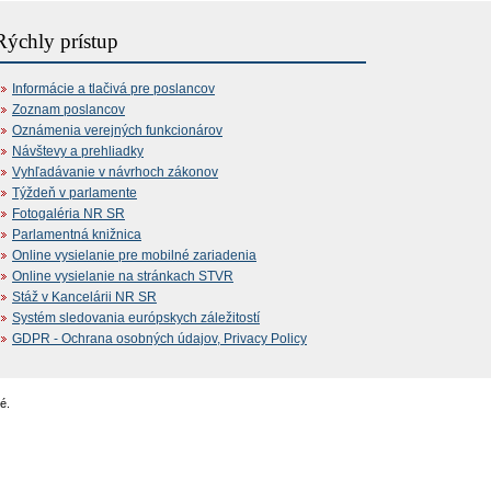
Rýchly prístup
Informácie a tlačivá pre poslancov
Zoznam poslancov
Oznámenia verejných funkcionárov
Návštevy a prehliadky
Vyhľadávanie v návrhoch zákonov
Týždeň v parlamente
Fotogaléria NR SR
Parlamentná knižnica
Online vysielanie pre mobilné zariadenia
Online vysielanie na stránkach STVR
Stáž v Kancelárii NR SR
Systém sledovania európskych záležitostí
GDPR - Ochrana osobných údajov, Privacy Policy
é.