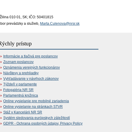
 Žilina 010 01, SK; IČO: 50401815
dbor prevádzky a služieb,
Marta.Culenova@nrsr.sk
Rýchly prístup
Informácie a tlačivá pre poslancov
Zoznam poslancov
Oznámenia verejných funkcionárov
Návštevy a prehliadky
Vyhľadávanie v návrhoch zákonov
Týždeň v parlamente
Fotogaléria NR SR
Parlamentná knižnica
Online vysielanie pre mobilné zariadenia
Online vysielanie na stránkach STVR
Stáž v Kancelárii NR SR
Systém sledovania európskych záležitostí
GDPR - Ochrana osobných údajov, Privacy Policy