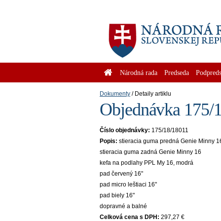
Národná rada
Predseda
Podpreds
Dokumenty
Detaily artiklu
Objednávka 175/1
Číslo objednávky:
175/18/18011
Popis:
stieracia guma predná Genie Minny 1
stieracia guma zadná Genie Minny 16
kefa na podlahy PPL My 16, modrá
pad červený 16"
pad micro leštiaci 16"
pad biely 16"
dopravné a balné
Celková cena s DPH:
297,27 €