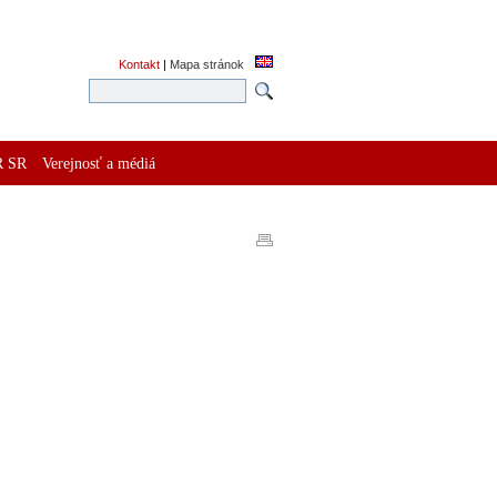
Kontakt
|
Mapa stránok
R SR
Verejnosť a médiá