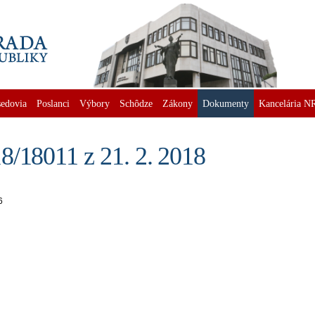
edovia
Poslanci
Výbory
Schôdze
Zákony
Dokumenty
Kancelária N
8/18011 z 21. 2. 2018
6