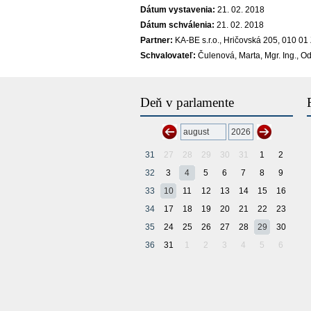
Dátum vystavenia:
21. 02. 2018
Dátum schválenia:
21. 02. 2018
Partner:
KA-BE s.r.o., Hričovská 205, 010 01
Schvalovateľ:
Čulenová, Marta, Mgr. Ing., O
Deň v parlamente
31
27
28
29
30
31
1
2
32
3
4
5
6
7
8
9
33
10
11
12
13
14
15
16
34
17
18
19
20
21
22
23
35
24
25
26
27
28
29
30
36
31
1
2
3
4
5
6