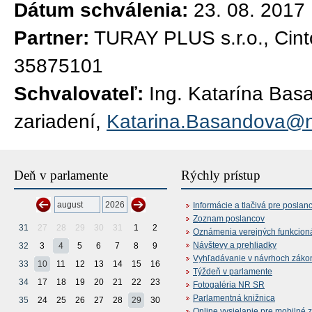
Dátum schválenia:
23. 08. 2017
Partner:
TURAY PLUS s.r.o., Cint
35875101
Schvalovateľ:
Ing. Katarína Bas
zariadení,
Katarina.Basandova@n
Deň v parlamente
Rýchly prístup
Informácie a tlačivá pre poslan
Zoznam poslancov
31
27
28
29
30
31
1
2
Oznámenia verejných funkcion
Návštevy a prehliadky
32
3
4
5
6
7
8
9
Vyhľadávanie v návrhoch záko
33
10
11
12
13
14
15
16
Týždeň v parlamente
34
17
18
19
20
21
22
23
Fotogaléria NR SR
Parlamentná knižnica
35
24
25
26
27
28
29
30
Online vysielanie pre mobilné 