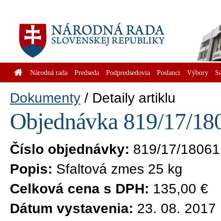
Národná rada
Predseda
Podpredsedovia
Poslanci
Výbory
S
Dokumenty
Detaily artiklu
Objednávka 819/17/180
Číslo objednávky:
819/17/18061
Popis:
Sfaltová zmes 25 kg
Celková cena s DPH:
135,00 €
Dátum vystavenia:
23. 08. 2017