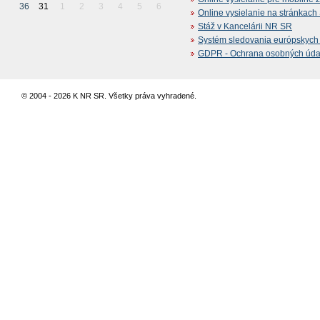
36
31
1
2
3
4
5
6
Online vysielanie na stránkac
Stáž v Kancelárii NR SR
Systém sledovania európskych z
GDPR - Ochrana osobných údajo
© 2004 - 2026 K NR SR. Všetky práva vyhradené.