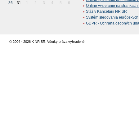
36
31
1
2
3
4
5
6
Online vysielanie na stránkac
Stáž v Kancelárii NR SR
Systém sledovania európskych z
GDPR - Ochrana osobných údajo
© 2004 - 2026 K NR SR. Všetky práva vyhradené.