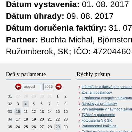
Dátum vystavenia:
01. 08. 2017
Dátum úhrady:
09. 08. 2017
Dátum doručenia faktúry:
31. 0
Partner:
Buchta Michal, Björnste
Ružomberok, SK; IČO: 47204460
Deň v parlamente
Rýchly prístup
Informácie a tlačivá pre poslan
Zoznam poslancov
31
27
28
29
30
31
1
2
Oznámenia verejných funkcion
Návštevy a prehliadky
32
3
4
5
6
7
8
9
Vyhľadávanie v návrhoch záko
33
10
11
12
13
14
15
16
Týždeň v parlamente
34
17
18
19
20
21
22
23
Fotogaléria NR SR
Parlamentná knižnica
35
24
25
26
27
28
29
30
Online vysielanie pre mobilné 