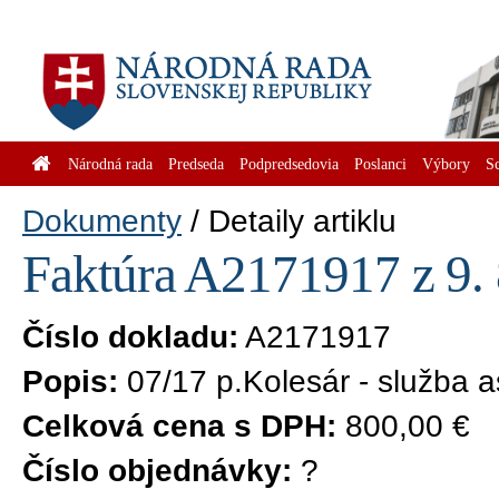
Národná rada
Predseda
Podpredsedovia
Poslanci
Výbory
S
Dokumenty
Detaily artiklu
Faktúra A2171917 z 9. 
Číslo dokladu:
A2171917
Popis:
07/17 p.Kolesár - služba a
Celková cena s DPH:
800,00 €
Číslo objednávky:
?