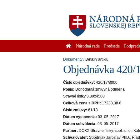
Národná rada
Predseda
Podpreds
Dokumenty
Detaily artiklu
Objednávka 420/17
Číslo objednávky:
420/17/8000
Popis:
Dohodnutá zmluvná odmena
Stravné lístky 3,80x4500
Celková cena s DPH:
17233,38 €
Číslo zmluvy:
61/13
Dátum vystavenia:
03. 05. 2017
Dátum schválenia:
03. 05. 2017
Partner:
DOXX-Stravné lístky, spol. s r.o., K
Schvalovateľ:
Spodniak Jaroslav PhD., Riad