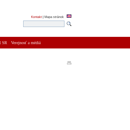
Kontakt
|
Mapa stránok
R SR
Verejnosť a médiá