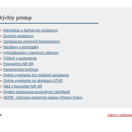
Rýchly prístup
Informácie a tlačivá pre poslancov
Zoznam poslancov
Oznámenia verejných funkcionárov
Návštevy a prehliadky
Vyhľadávanie v návrhoch zákonov
Týždeň v parlamente
Fotogaléria NR SR
Parlamentná knižnica
Online vysielanie pre mobilné zariadenia
Online vysielanie na stránkach STVR
Stáž v Kancelárii NR SR
Systém sledovania európskych záležitostí
GDPR - Ochrana osobných údajov, Privacy Policy
é.
Zákon o slobodn