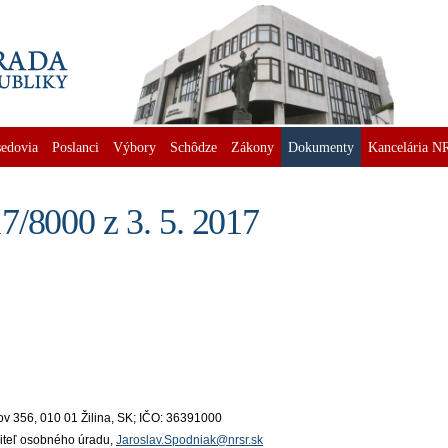
edovia
Poslanci
Výbory
Schôdze
Zákony
Dokumenty
Kancelária N
/8000 z 3. 5. 2017
álov 356, 010 01 Žilina, SK; IČO: 36391000
iteľ osobného úradu,
Jaroslav.Spodniak@nrsr.sk