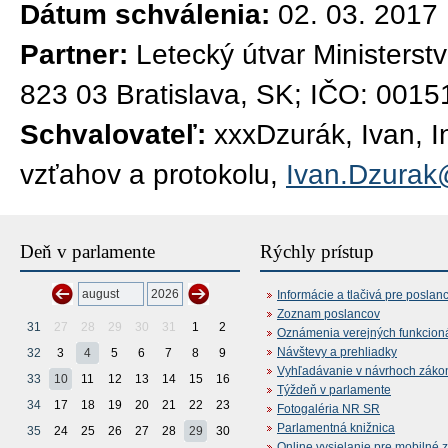
Dátum schválenia:
02. 03. 2017
Partner:
Letecký útvar Ministerst
823 03 Bratislava, SK; IČO: 001
Schvalovateľ:
xxxDzurák, Ivan, I
vzťahov a protokolu,
Ivan.Dzurak
Deň v parlamente
Rýchly prístup
Informácie a tlačivá pre poslan
Zoznam poslancov
31
27
28
29
30
31
1
2
Oznámenia verejných funkcion
Návštevy a prehliadky
32
3
4
5
6
7
8
9
Vyhľadávanie v návrhoch záko
33
10
11
12
13
14
15
16
Týždeň v parlamente
34
17
18
19
20
21
22
23
Fotogaléria NR SR
Parlamentná knižnica
35
24
25
26
27
28
29
30
Online vysielanie pre mobilné 