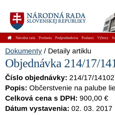
Národná rada
Predseda
Podpredsedovia
Poslanci
Výbory
S
Dokumenty
Detaily artiklu
Objednávka 214/17/141
Číslo objednávky:
214/17/14102
Popis:
Občerstvenie na palube lie
Celková cena s DPH:
900,00 €
Dátum vystavenia:
02. 03. 2017