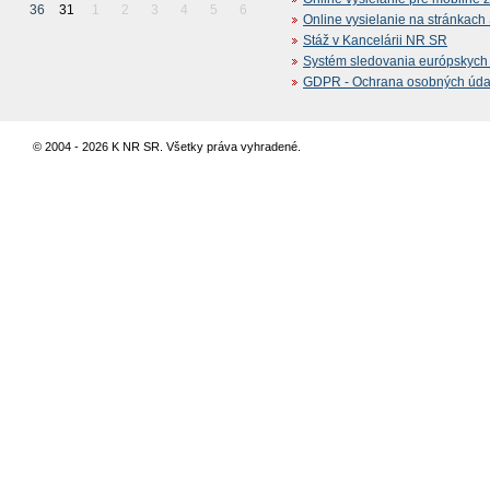
36
31
1
2
3
4
5
6
Online vysielanie na stránkac
Stáž v Kancelárii NR SR
Systém sledovania európskych z
GDPR - Ochrana osobných údajo
© 2004 - 2026 K NR SR. Všetky práva vyhradené.