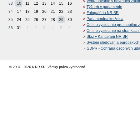
Vyhľadávanie v návrhoch záko
33
10
11
12
13
14
15
16
Týždeň v parlamente
34
17
18
19
20
21
22
23
Fotogaléria NR SR
Parlamentná knižnica
35
24
25
26
27
28
29
30
Online vysielanie pre mobilné 
36
31
1
2
3
4
5
6
Online vysielanie na stránkac
Stáž v Kancelárii NR SR
Systém sledovania európskych z
GDPR - Ochrana osobných údajo
© 2004 - 2026 K NR SR. Všetky práva vyhradené.