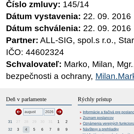
Číslo zmluvy:
145/14
Dátum vystavenia:
22. 09. 2016
Dátum schválenia:
22. 09. 2016
Partner:
ALL-SIG, spol.s r.o., Sta
IČO: 44602324
Schvalovateľ:
Marko, Milan, Mgr.,
bezpečnosti a ochrany,
Milan.Mar
Deň v parlamente
Rýchly prístup
Informácie a tlačivá pre poslan
Zoznam poslancov
31
27
28
29
30
31
1
2
Oznámenia verejných funkcion
Návštevy a prehliadky
32
3
4
5
6
7
8
9