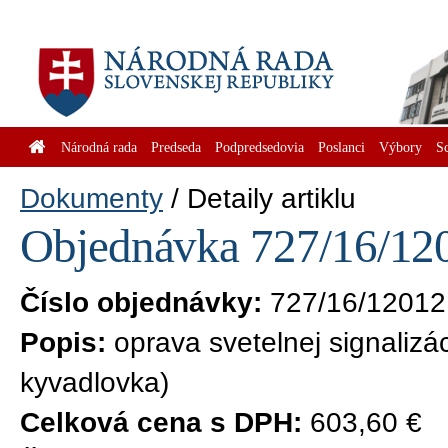
Národná rada
Predseda
Podpredsedovia
Poslanci
Výbory
S
Dokumenty
Detaily artiklu
Objednávka 727/16/120
Číslo objednávky:
727/16/12012
Popis:
oprava svetelnej signalizá
kyvadlovka)
Celková cena s DPH:
603,60 €