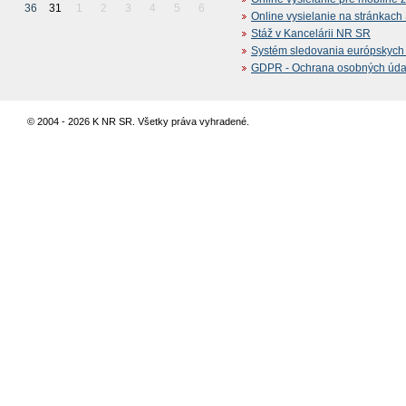
36
31
1
2
3
4
5
6
Online vysielanie na stránkac
Stáž v Kancelárii NR SR
Systém sledovania európskych z
GDPR - Ochrana osobných údajo
© 2004 - 2026 K NR SR. Všetky práva vyhradené.