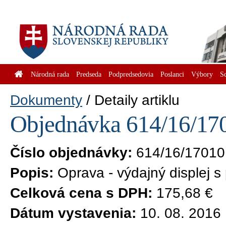
Národná rada
Predseda
Podpredsedovia
Poslanci
Výbory
S
Dokumenty
Detaily artiklu
Objednávka 614/16/170
Číslo objednávky:
614/16/17010
Popis:
Oprava - výdajný displej s
Celková cena s DPH:
175,68 €
Dátum vystavenia:
10. 08. 2016