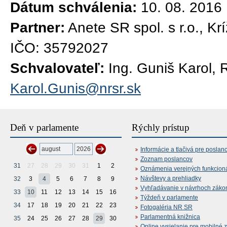
Dátum schválenia:
10. 08. 2016
Partner:
Anete SR spol. s r.o., Kr
IČO: 35792027
Schvalovateľ:
Ing. Guniš Karol, 
Karol.Gunis@nrsr.sk
Deň v parlamente
Rýchly prístup
Informácie a tlačivá pre poslan
Zoznam poslancov
31
27
28
29
30
31
1
2
Oznámenia verejných funkcion
Návštevy a prehliadky
32
3
4
5
6
7
8
9
Vyhľadávanie v návrhoch záko
33
10
11
12
13
14
15
16
Týždeň v parlamente
34
17
18
19
20
21
22
23
Fotogaléria NR SR
Parlamentná knižnica
35
24
25
26
27
28
29
30
Online vysielanie pre mobilné 