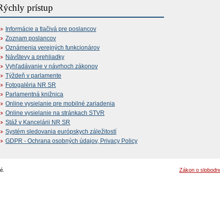
Rýchly prístup
Informácie a tlačivá pre poslancov
Zoznam poslancov
Oznámenia verejných funkcionárov
Návštevy a prehliadky
Vyhľadávanie v návrhoch zákonov
Týždeň v parlamente
Fotogaléria NR SR
Parlamentná knižnica
Online vysielanie pre mobilné zariadenia
Online vysielanie na stránkach STVR
Stáž v Kancelárii NR SR
Systém sledovania európskych záležitostí
GDPR - Ochrana osobných údajov, Privacy Policy
é.
Zákon o slobodn