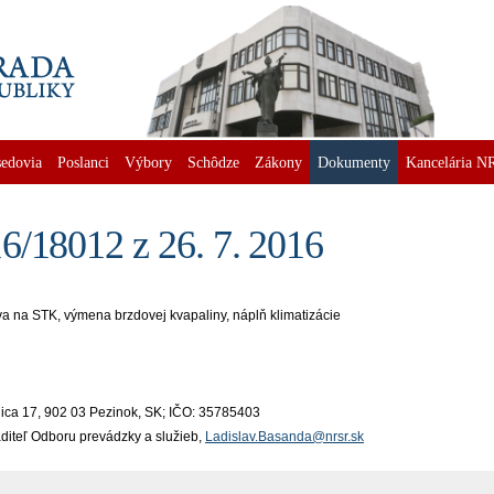
edovia
Poslanci
Výbory
Schôdze
Zákony
Dokumenty
Kancelária N
6/18012 z 26. 7. 2016
va na STK, výmena brzdovej kvapaliny, náplň klimatizácie
ica 17, 902 03 Pezinok, SK; IČO: 35785403
iaditeľ Odboru prevádzky a služieb,
Ladislav.Basanda@nrsr.sk