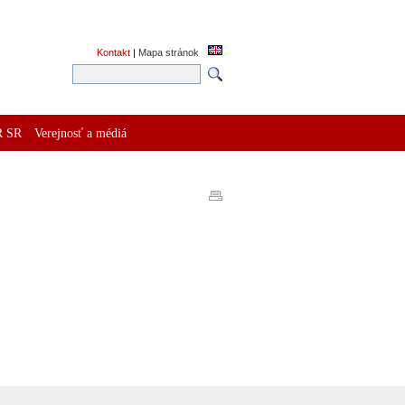
Kontakt
|
Mapa stránok
R SR
Verejnosť a médiá