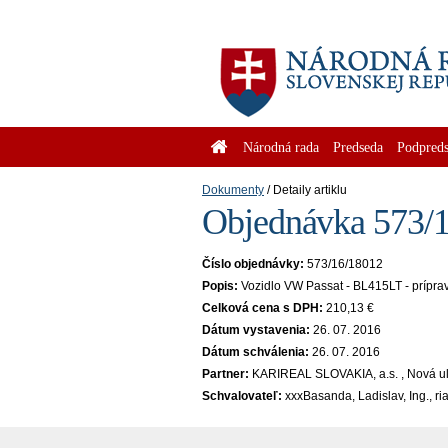
Národná rada
Predseda
Podpreds
Dokumenty
Detaily artiklu
Objednávka 573/1
Číslo objednávky:
573/16/18012
Popis:
Vozidlo VW Passat - BL415LT - prípra
Celková cena s DPH:
210,13 €
Dátum vystavenia:
26. 07. 2016
Dátum schválenia:
26. 07. 2016
Partner:
KARIREAL SLOVAKIA, a.s. , Nová ul
Schvalovateľ:
xxxBasanda, Ladislav, Ing., r