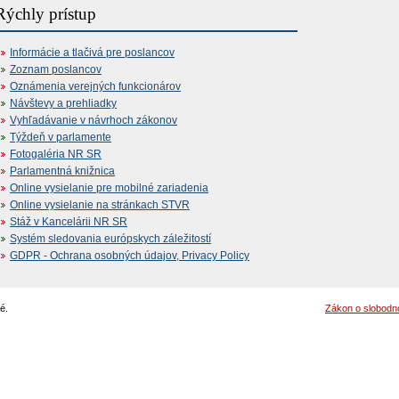
Rýchly prístup
Informácie a tlačivá pre poslancov
Zoznam poslancov
Oznámenia verejných funkcionárov
Návštevy a prehliadky
Vyhľadávanie v návrhoch zákonov
Týždeň v parlamente
Fotogaléria NR SR
Parlamentná knižnica
Online vysielanie pre mobilné zariadenia
Online vysielanie na stránkach STVR
Stáž v Kancelárii NR SR
Systém sledovania európskych záležitostí
GDPR - Ochrana osobných údajov, Privacy Policy
é.
Zákon o slobodn