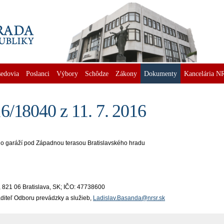
edovia
Poslanci
Výbory
Schôdze
Zákony
Dokumenty
Kancelária N
6/18040 z 11. 7. 2016
o garáží pod Západnou terasou Bratislavského hradu
 821 06 Bratislava, SK; IČO: 47738600
iaditeľ Odboru prevádzky a služieb,
Ladislav.Basanda@nrsr.sk