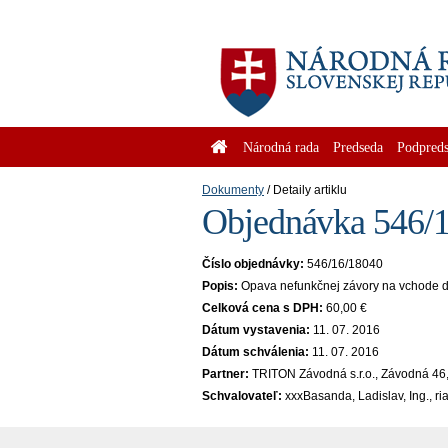
Národná rada
Predseda
Podpreds
Dokumenty
Detaily artiklu
Objednávka 546/1
Číslo objednávky:
546/16/18040
Popis:
Opava nefunkčnej závory na vchode d
Celková cena s DPH:
60,00 €
Dátum vystavenia:
11. 07. 2016
Dátum schválenia:
11. 07. 2016
Partner:
TRITON Závodná s.r.o., Závodná 46,
Schvalovateľ:
xxxBasanda, Ladislav, Ing., r