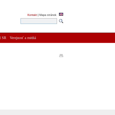
Kontakt
|
Mapa stránok
R SR
Verejnosť a médiá