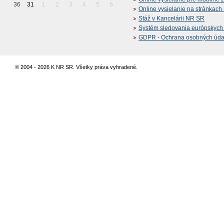
36
31
1
2
3
4
5
6
Online vysielanie na stránkac
Stáž v Kancelárii NR SR
Systém sledovania európskych z
GDPR - Ochrana osobných údajo
© 2004 - 2026 K NR SR. Všetky práva vyhradené.