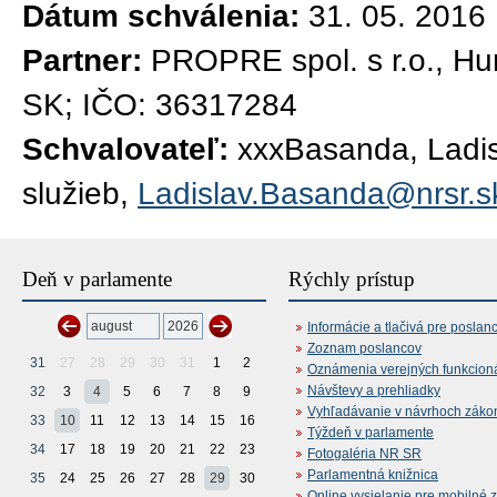
Dátum schválenia:
31. 05. 2016
Partner:
PROPRE spol. s r.o., Hu
SK; IČO: 36317284
Schvalovateľ:
xxxBasanda, Ladisl
služieb,
Ladislav.Basanda@nrsr.s
Deň v parlamente
Rýchly prístup
Informácie a tlačivá pre poslan
Zoznam poslancov
31
27
28
29
30
31
1
2
Oznámenia verejných funkcion
Návštevy a prehliadky
32
3
4
5
6
7
8
9
Vyhľadávanie v návrhoch záko
33
10
11
12
13
14
15
16
Týždeň v parlamente
34
17
18
19
20
21
22
23
Fotogaléria NR SR
Parlamentná knižnica
35
24
25
26
27
28
29
30
Online vysielanie pre mobilné 