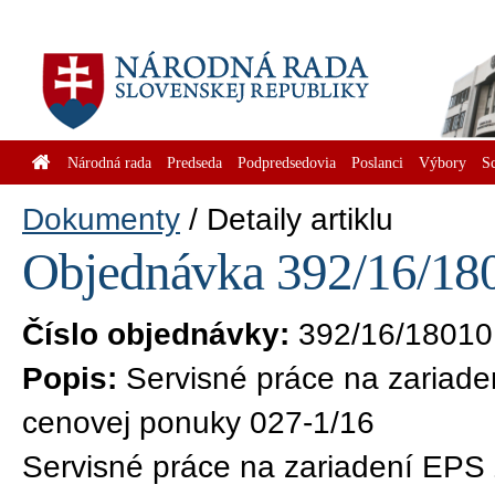
Národná rada
Predseda
Podpredsedovia
Poslanci
Výbory
S
Dokumenty
Detaily artiklu
Objednávka 392/16/180
Číslo objednávky:
392/16/18010
Popis:
Servisné práce na zariad
cenovej ponuky 027-1/16
Servisné práce na zariadení EPS