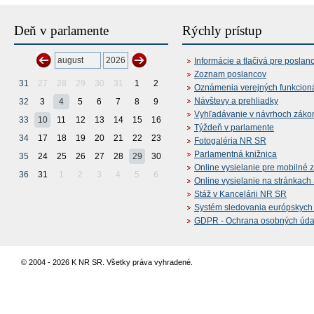
Deň v parlamente
Rýchly prístup
Informácie a tlačivá pre poslan
Zoznam poslancov
31
27
28
29
30
31
1
2
Oznámenia verejných funkcion
Návštevy a prehliadky
32
3
4
5
6
7
8
9
Vyhľadávanie v návrhoch záko
33
10
11
12
13
14
15
16
Týždeň v parlamente
34
17
18
19
20
21
22
23
Fotogaléria NR SR
Parlamentná knižnica
35
24
25
26
27
28
29
30
Online vysielanie pre mobilné 
36
31
1
2
3
4
5
6
Online vysielanie na stránkac
Stáž v Kancelárii NR SR
Systém sledovania európskych z
GDPR - Ochrana osobných údajo
© 2004 - 2026 K NR SR. Všetky práva vyhradené.