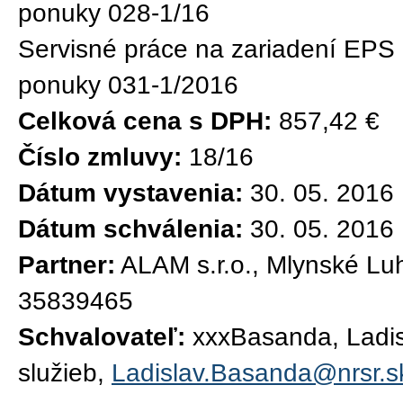
ponuky 028-1/16
Servisné práce na zariadení EPS
ponuky 031-1/2016
Celková cena s DPH:
857,42 €
Číslo zmluvy:
18/16
Dátum vystavenia:
30. 05. 2016
Dátum schválenia:
30. 05. 2016
Partner:
ALAM s.r.o., Mlynské Luh
35839465
Schvalovateľ:
xxxBasanda, Ladisl
služieb,
Ladislav.Basanda@nrsr.s