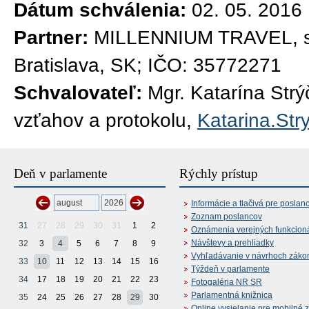
Dátum schválenia:
02. 05. 2016
Partner:
MILLENNIUM TRAVEL, s.r
Bratislava, SK; IČO: 35772271
Schvalovateľ:
Mgr. Katarína Str
vzťahov a protokolu,
Katarina.Str
Deň v parlamente
Rýchly prístup
Informácie a tlačivá pre poslan
Zoznam poslancov
31
27
28
29
30
31
1
2
Oznámenia verejných funkcion
Návštevy a prehliadky
32
3
4
5
6
7
8
9
Vyhľadávanie v návrhoch záko
33
10
11
12
13
14
15
16
Týždeň v parlamente
34
17
18
19
20
21
22
23
Fotogaléria NR SR
Parlamentná knižnica
35
24
25
26
27
28
29
30
Online vysielanie pre mobilné 