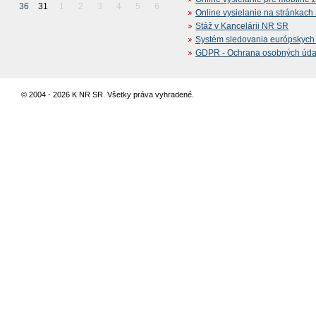
36
31
1
2
3
4
5
6
Online vysielanie na stránkac
Stáž v Kancelárii NR SR
Systém sledovania európskych z
GDPR - Ochrana osobných údajo
© 2004 - 2026 K NR SR. Všetky práva vyhradené.