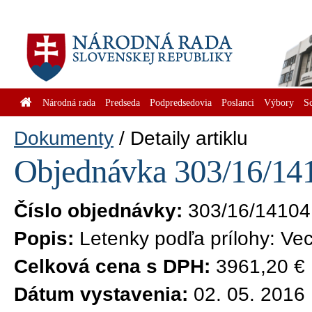
Národná rada
Predseda
Podpredsedovia
Poslanci
Výbory
S
Dokumenty
Detaily artiklu
Objednávka 303/16/141
Číslo objednávky:
303/16/14104
Popis:
Letenky podľa prílohy: Vec
Celková cena s DPH:
3961,20 €
Dátum vystavenia:
02. 05. 2016