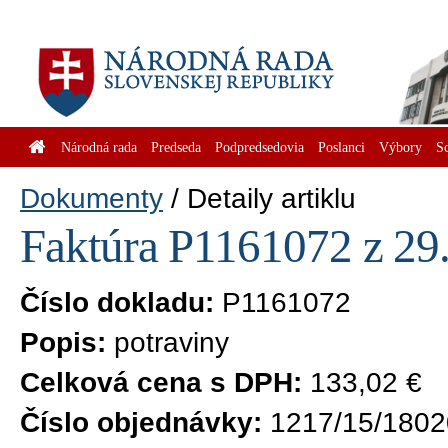
Národná rada
Predseda
Podpredsedovia
Poslanci
Výbory
S
Dokumenty
Detaily artiklu
Faktúra P1161072 z 29.
Číslo dokladu:
P1161072
Popis:
potraviny
Celková cena s DPH:
133,02 €
Číslo objednávky:
1217/15/1802