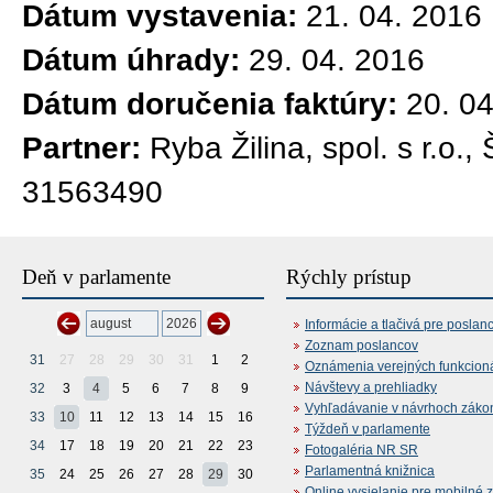
Dátum vystavenia:
21. 04. 2016
Dátum úhrady:
29. 04. 2016
Dátum doručenia faktúry:
20. 0
Partner:
Ryba Žilina, spol. s r.o.
31563490
Deň v parlamente
Rýchly prístup
Informácie a tlačivá pre poslan
Zoznam poslancov
31
27
28
29
30
31
1
2
Oznámenia verejných funkcion
Návštevy a prehliadky
32
3
4
5
6
7
8
9
Vyhľadávanie v návrhoch záko
33
10
11
12
13
14
15
16
Týždeň v parlamente
34
17
18
19
20
21
22
23
Fotogaléria NR SR
Parlamentná knižnica
35
24
25
26
27
28
29
30
Online vysielanie pre mobilné 