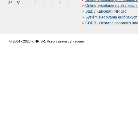
36
31
1
2
3
4
5
6
Online vysielanie na stránkac
Stáž v Kancelárii NR SR
Systém sledovania európskych z
GDPR - Ochrana osobných údajo
© 2004 - 2026 K NR SR. Všetky práva vyhradené.