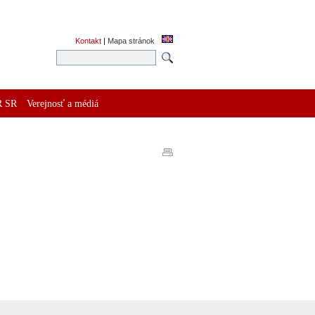
Kontakt
|
Mapa stránok
R SR
Verejnosť a médiá