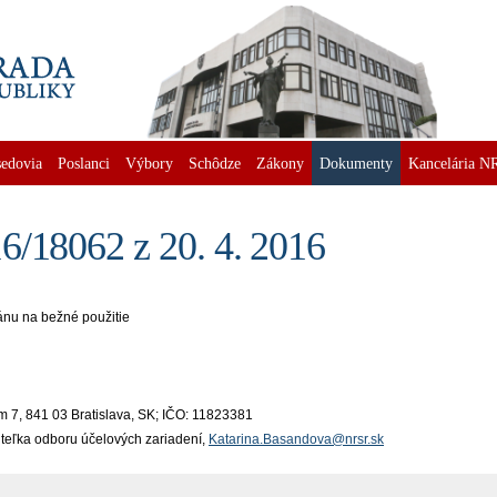
edovia
Poslanci
Výbory
Schôdze
Zákony
Dokumenty
Kancelária N
6/18062 z 20. 4. 2016
ánu na bežné použitie
 7, 841 03 Bratislava, SK; IČO: 11823381
iteľka odboru účelových zariadení,
Katarina.Basandova@nrsr.sk