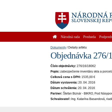
Národná rada
Predseda
Podpreds
Dokumenty
Detaily artiklu
Objednávka 276/1
Číslo objednávky:
276/16/18062
Popis:
zabezpečenie inventáru skla a porcel
Celková cena s DPH:
1535,00 €
Dátum vystavenia:
20. 04. 2016
Dátum schválenia:
20. 04. 2016
Partner:
Štefan Biznár - BIKRO, Pod Násypom
Schvalovateľ:
Ing. Katarína Basandová, riad