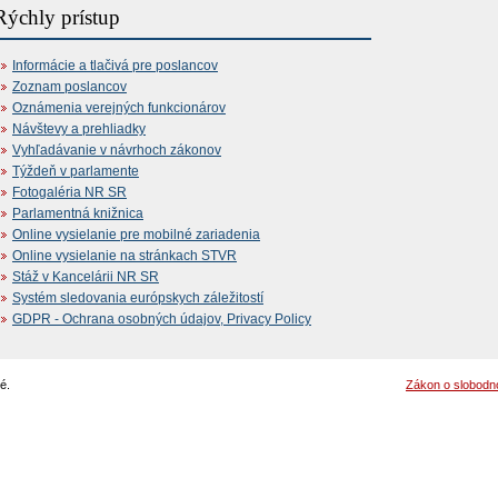
Rýchly prístup
Informácie a tlačivá pre poslancov
Zoznam poslancov
Oznámenia verejných funkcionárov
Návštevy a prehliadky
Vyhľadávanie v návrhoch zákonov
Týždeň v parlamente
Fotogaléria NR SR
Parlamentná knižnica
Online vysielanie pre mobilné zariadenia
Online vysielanie na stránkach STVR
Stáž v Kancelárii NR SR
Systém sledovania európskych záležitostí
GDPR - Ochrana osobných údajov, Privacy Policy
é.
Zákon o slobodn