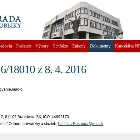
edovia
Poslanci
Výbory
Schôdze
Zákony
Dokumenty
Kancelária N
6/18010 z 8. 4. 2016
kovanie,madlo,
2, 811 03 Bratislava, SK; IČO: 44992173
iaditeľ Odboru prevádzky a služieb,
Ladislav.Basanda@nrsr.sk