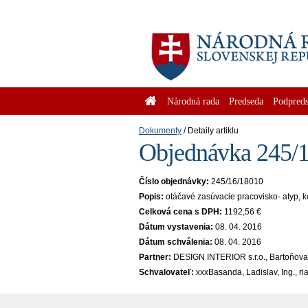
Národná rada
Predseda
Podpreds
Dokumenty
Detaily artiklu
Objednávka 245/1
Číslo objednávky:
245/16/18010
Popis:
otáčavé zasúvacie pracovisko- atyp, 
Celková cena s DPH:
1192,56 €
Dátum vystavenia:
08. 04. 2016
Dátum schválenia:
08. 04. 2016
Partner:
DESIGN INTERIOR s.r.o., Bartoňova 
Schvalovateľ:
xxxBasanda, Ladislav, Ing., r