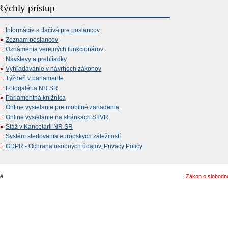
Rýchly prístup
Informácie a tlačivá pre poslancov
Zoznam poslancov
Oznámenia verejných funkcionárov
Návštevy a prehliadky
Vyhľadávanie v návrhoch zákonov
Týždeň v parlamente
Fotogaléria NR SR
Parlamentná knižnica
Online vysielanie pre mobilné zariadenia
Online vysielanie na stránkach STVR
Stáž v Kancelárii NR SR
Systém sledovania európskych záležitostí
GDPR - Ochrana osobných údajov, Privacy Policy
é.
Zákon o slobodn