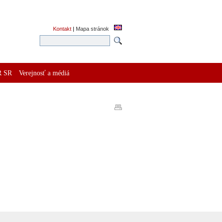
Kontakt
|
Mapa stránok
R SR
Verejnosť a médiá