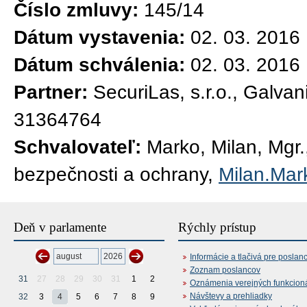
Číslo zmluvy:
145/14
Dátum vystavenia:
02. 03. 2016
Dátum schválenia:
02. 03. 2016
Partner:
SecuriLas, s.r.o., Galva
31364764
Schvalovateľ:
Marko, Milan, Mgr.,
bezpečnosti a ochrany,
Milan.Mar
Deň v parlamente
Rýchly prístup
Informácie a tlačivá pre poslan
Zoznam poslancov
31
27
28
29
30
31
1
2
Oznámenia verejných funkcion
Návštevy a prehliadky
32
3
4
5
6
7
8
9