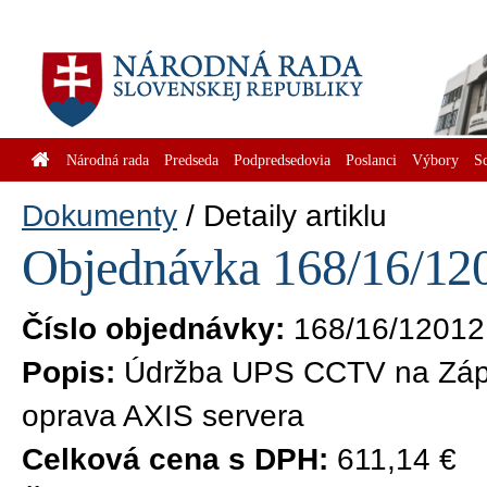
Národná rada
Predseda
Podpredsedovia
Poslanci
Výbory
S
Dokumenty
Detaily artiklu
Objednávka 168/16/120
Číslo objednávky:
168/16/12012
Popis:
Údržba UPS CCTV na Západ
oprava AXIS servera
Celková cena s DPH:
611,14 €