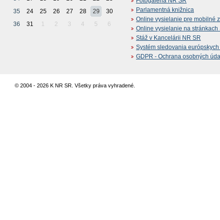
Fotogaléria NR SR
Parlamentná knižnica
35
24
25
26
27
28
29
30
Online vysielanie pre mobilné 
36
31
1
2
3
4
5
6
Online vysielanie na stránkac
Stáž v Kancelárii NR SR
Systém sledovania európskych z
GDPR - Ochrana osobných údajo
© 2004 - 2026 K NR SR. Všetky práva vyhradené.