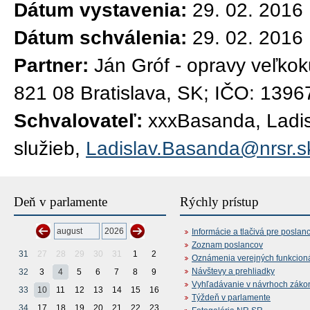
Dátum vystavenia:
29. 02. 2016
Dátum schválenia:
29. 02. 2016
Partner:
Ján Gróf - opravy veľko
821 08 Bratislava, SK; IČO: 139
Schvalovateľ:
xxxBasanda, Ladisl
služieb,
Ladislav.Basanda@nrsr.s
Deň v parlamente
Rýchly prístup
Informácie a tlačivá pre poslan
Zoznam poslancov
31
27
28
29
30
31
1
2
Oznámenia verejných funkcion
Návštevy a prehliadky
32
3
4
5
6
7
8
9
Vyhľadávanie v návrhoch záko
33
10
11
12
13
14
15
16
Týždeň v parlamente
34
17
18
19
20
21
22
23