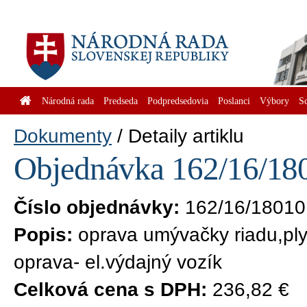
Národná rada
Predseda
Podpredsedovia
Poslanci
Výbory
S
Dokumenty
Detaily artiklu
Objednávka 162/16/180
Číslo objednávky:
162/16/18010
Popis:
oprava umývačky riadu,plyn
oprava- el.výdajný vozík
Celková cena s DPH:
236,82 €