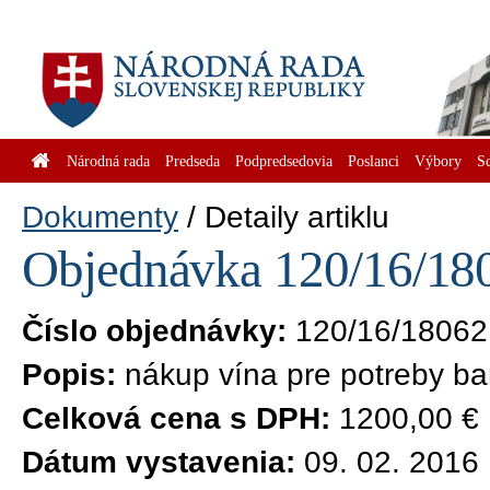
Národná rada
Predseda
Podpredsedovia
Poslanci
Výbory
S
Dokumenty
Detaily artiklu
Objednávka 120/16/180
Číslo objednávky:
120/16/18062
Popis:
nákup vína pre potreby ba
Celková cena s DPH:
1200,00 €
Dátum vystavenia:
09. 02. 2016