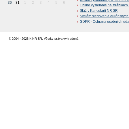
36
31
1
2
3
4
5
6
Online vysielanie na stránkac
Stáž v Kancelárii NR SR
Systém sledovania európskych z
GDPR - Ochrana osobných údajo
© 2004 - 2026 K NR SR. Všetky práva vyhradené.