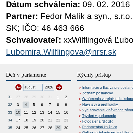
Dátum schválenia:
09. 02. 2016
Partner:
Fedor Malík a syn., s.r.
SK; IČO: 46 463 666
Schvalovateľ:
xxWilflingová Ľub
Lubomira.Wilflingova@nrsr.sk
Deň v parlamente
Rýchly prístup
Informácie a tlačivá pre poslan
Zoznam poslancov
31
27
28
29
30
31
1
2
Oznámenia verejných funkcion
Návštevy a prehliadky
32
3
4
5
6
7
8
9
Vyhľadávanie v návrhoch záko
33
10
11
12
13
14
15
16
Týždeň v parlamente
34
17
18
19
20
21
22
23
Fotogaléria NR SR
Parlamentná knižnica
35
24
25
26
27
28
29
30
Online vysielanie pre mobilné 