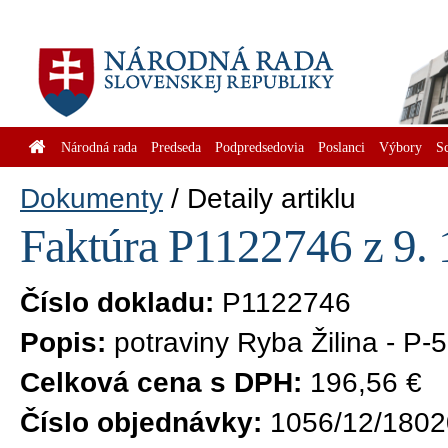
Národná rada
Predseda
Podpredsedovia
Poslanci
Výbory
S
Dokumenty
Detaily artiklu
Faktúra P1122746 z 9. 
Číslo dokladu:
P1122746
Popis:
potraviny Ryba Žilina - P
Celková cena s DPH:
196,56 €
Číslo objednávky:
1056/12/1802