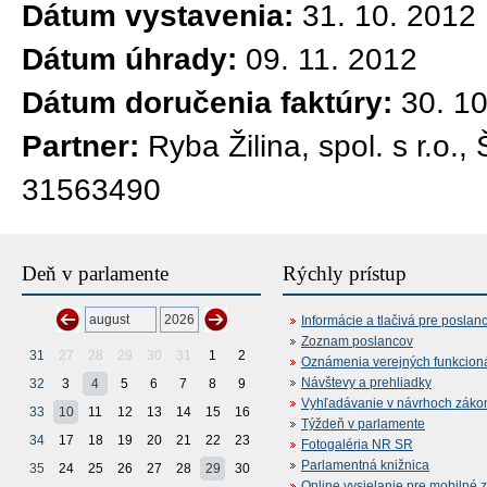
Dátum vystavenia:
31. 10. 2012
Dátum úhrady:
09. 11. 2012
Dátum doručenia faktúry:
30. 1
Partner:
Ryba Žilina, spol. s r.o.
31563490
Deň v parlamente
Rýchly prístup
Informácie a tlačivá pre poslan
Zoznam poslancov
31
27
28
29
30
31
1
2
Oznámenia verejných funkcion
Návštevy a prehliadky
32
3
4
5
6
7
8
9
Vyhľadávanie v návrhoch záko
33
10
11
12
13
14
15
16
Týždeň v parlamente
34
17
18
19
20
21
22
23
Fotogaléria NR SR
Parlamentná knižnica
35
24
25
26
27
28
29
30
Online vysielanie pre mobilné 