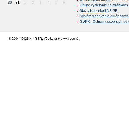
36
31
1
2
3
4
5
6
Online vysielanie na stránkac
Stáž v Kancelárii NR SR
Systém sledovania európskych z
GDPR - Ochrana osobných údajo
© 2004 - 2026 K NR SR. Všetky práva vyhradené.