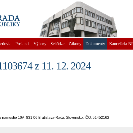
edovia
Poslanci
Výbory
Schôdze
Zákony
Dokumenty
Kancelária N
1103674 z 11. 12. 2024
d
é námestie 10A, 831 06 Bratislava-Rača, Slovensko; IČO: 51452162