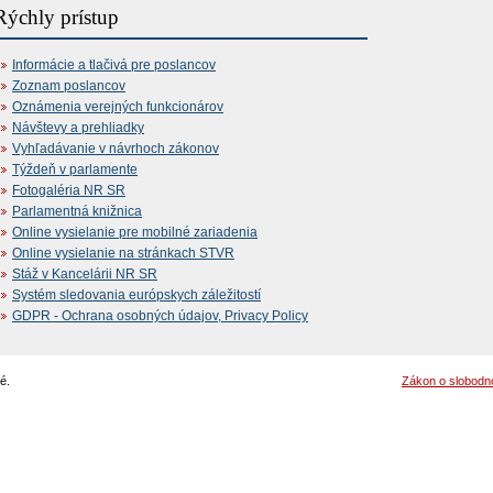
Rýchly prístup
Informácie a tlačivá pre poslancov
Zoznam poslancov
Oznámenia verejných funkcionárov
Návštevy a prehliadky
Vyhľadávanie v návrhoch zákonov
Týždeň v parlamente
Fotogaléria NR SR
Parlamentná knižnica
Online vysielanie pre mobilné zariadenia
Online vysielanie na stránkach STVR
Stáž v Kancelárii NR SR
Systém sledovania európskych záležitostí
GDPR - Ochrana osobných údajov, Privacy Policy
é.
Zákon o slobodn