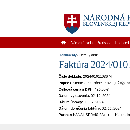
Národná rada
Predseda
Podpreds
Dokumenty
Detaily artiklu
Faktúra 2024/010
Číslo dokladu:
2024/0101103674
Popis:
Čistenie kanalizácie - havarijný výjaz
Celková cena s DPH:
420,00 €
Dátum vystavenia:
02. 12. 2024
Dátum úhrady:
11. 12. 2024
Dátum doručenia faktúry:
02. 12. 2024
Partner:
KANAL SERVIS BA s. r. o., Karpatsk