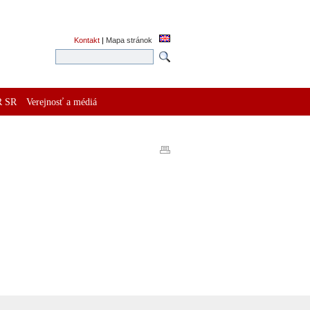
Kontakt
|
Mapa stránok
R SR
Verejnosť a médiá