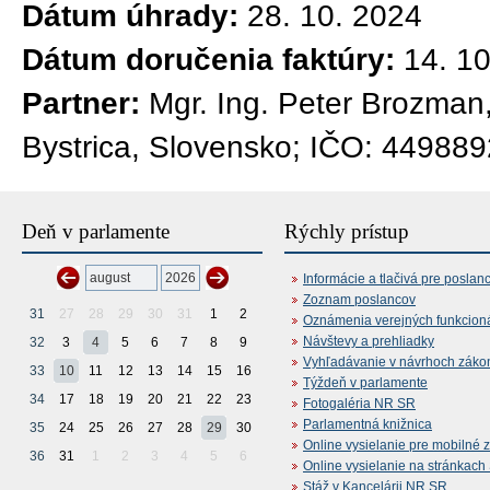
Dátum úhrady:
28. 10. 2024
Dátum doručenia faktúry:
14. 1
Partner:
Mgr. Ing. Peter Brozman
Bystrica, Slovensko; IČO: 44988
Deň v parlamente
Rýchly prístup
Informácie a tlačivá pre poslan
Zoznam poslancov
31
27
28
29
30
31
1
2
Oznámenia verejných funkcion
Návštevy a prehliadky
32
3
4
5
6
7
8
9
Vyhľadávanie v návrhoch záko
33
10
11
12
13
14
15
16
Týždeň v parlamente
34
17
18
19
20
21
22
23
Fotogaléria NR SR
Parlamentná knižnica
35
24
25
26
27
28
29
30
Online vysielanie pre mobilné 
36
31
1
2
3
4
5
6
Online vysielanie na stránkac
Stáž v Kancelárii NR SR