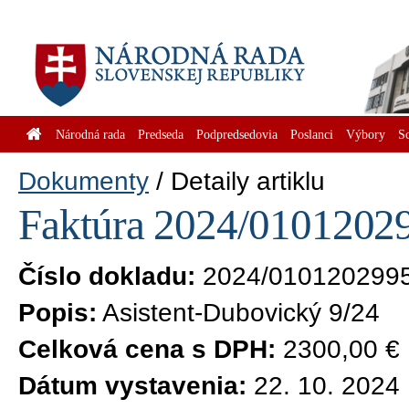
Národná rada
Predseda
Podpredsedovia
Poslanci
Výbory
S
Dokumenty
Detaily artiklu
Faktúra 2024/01012029
Číslo dokladu:
2024/010120299
Popis:
Asistent-Dubovický 9/24
Celková cena s DPH:
2300,00 €
Dátum vystavenia:
22. 10. 2024