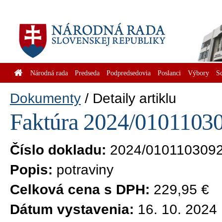
Národná rada
Predseda
Podpredsedovia
Poslanci
Výbory
S
Dokumenty
Detaily artiklu
Faktúra 2024/01011030
Číslo dokladu:
2024/010110309
Popis:
potraviny
Celková cena s DPH:
229,95 €
Dátum vystavenia:
16. 10. 2024