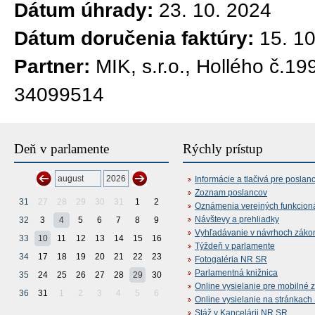
Dátum úhrady:
23. 10. 2024
Dátum doručenia faktúry:
15. 1
Partner:
MIK, s.r.o., Hollého č.1
34099514
Deň v parlamente
Rýchly prístup
Informácie a tlačivá pre poslan
Zoznam poslancov
31
27
28
29
30
31
1
2
Oznámenia verejných funkcion
Návštevy a prehliadky
32
3
4
5
6
7
8
9
Vyhľadávanie v návrhoch záko
33
10
11
12
13
14
15
16
Týždeň v parlamente
34
17
18
19
20
21
22
23
Fotogaléria NR SR
Parlamentná knižnica
35
24
25
26
27
28
29
30
Online vysielanie pre mobilné 
36
31
1
2
3
4
5
6
Online vysielanie na stránkac
Stáž v Kancelárii NR SR