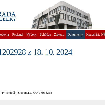
edovia
Poslanci
Výbory
Schôdze
Zákony
Dokumenty
Kancelária N
1202928 z 18. 10. 2024
27 44 Tvrdošín, Slovensko; IČO: 37088378