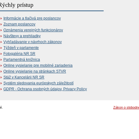
Rýchly prístup
Informácie a tlačivá pre poslancov
Zoznam poslancov
Oznámenia verejných funkcionárov
Návštevy a prehliadky
Vyhľadávanie v návrhoch zákonov
Týždeň v parlamente
Fotogaléria NR SR
Parlamentná knižnica
Online vysielanie pre mobilné zariadenia
Online vysielanie na stránkach STVR
Stáž v Kancelárii NR SR
Systém sledovania európskych záležitostí
GDPR - Ochrana osobných údajov, Privacy Policy
é.
Zákon o slobodn