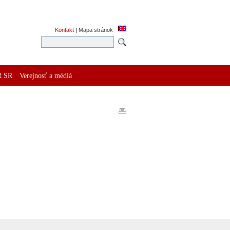
Kontakt
|
Mapa stránok
R SR
Verejnosť a médiá