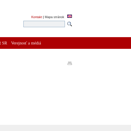
Kontakt
|
Mapa stránok
R SR
Verejnosť a médiá