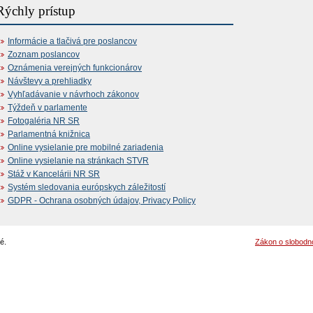
Rýchly prístup
Informácie a tlačivá pre poslancov
Zoznam poslancov
Oznámenia verejných funkcionárov
Návštevy a prehliadky
Vyhľadávanie v návrhoch zákonov
Týždeň v parlamente
Fotogaléria NR SR
Parlamentná knižnica
Online vysielanie pre mobilné zariadenia
Online vysielanie na stránkach STVR
Stáž v Kancelárii NR SR
Systém sledovania európskych záležitostí
GDPR - Ochrana osobných údajov, Privacy Policy
é.
Zákon o slobodn