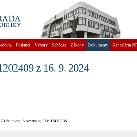
edovia
Poslanci
Výbory
Schôdze
Zákony
Dokumenty
Kancelária N
1202409 z 16. 9. 2024
 73 Brutovce, Slovensko; IČO: 37478885