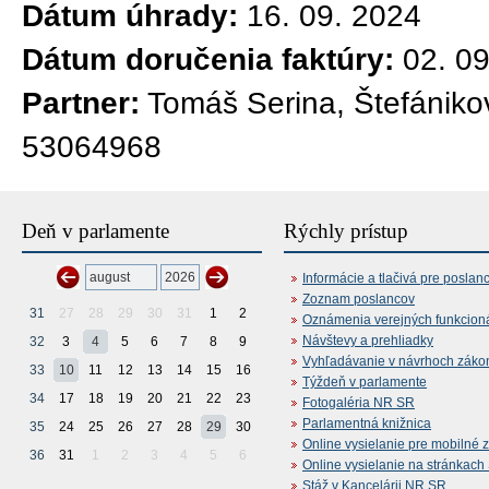
Dátum úhrady:
16. 09. 2024
Dátum doručenia faktúry:
02. 0
Partner:
Tomáš Serina, Štefániko
53064968
Deň v parlamente
Rýchly prístup
Informácie a tlačivá pre poslan
Zoznam poslancov
31
27
28
29
30
31
1
2
Oznámenia verejných funkcion
Návštevy a prehliadky
32
3
4
5
6
7
8
9
Vyhľadávanie v návrhoch záko
33
10
11
12
13
14
15
16
Týždeň v parlamente
34
17
18
19
20
21
22
23
Fotogaléria NR SR
Parlamentná knižnica
35
24
25
26
27
28
29
30
Online vysielanie pre mobilné 
36
31
1
2
3
4
5
6
Online vysielanie na stránkac
Stáž v Kancelárii NR SR