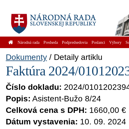
Národná rada
Predseda
Podpredsedovia
Poslanci
Výbory
S
Dokumenty
Detaily artiklu
Faktúra 2024/01012023
Číslo dokladu:
2024/010120239
Popis:
Asistent-Bužo 8/24
Celková cena s DPH:
1660,00 €
Dátum vystavenia:
10. 09. 2024