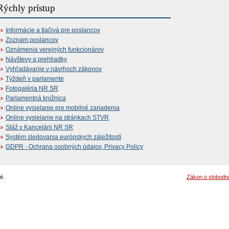
Rýchly prístup
Informácie a tlačivá pre poslancov
Zoznam poslancov
Oznámenia verejných funkcionárov
Návštevy a prehliadky
Vyhľadávanie v návrhoch zákonov
Týždeň v parlamente
Fotogaléria NR SR
Parlamentná knižnica
Online vysielanie pre mobilné zariadenia
Online vysielanie na stránkach STVR
Stáž v Kancelárii NR SR
Systém sledovania európskych záležitostí
GDPR - Ochrana osobných údajov, Privacy Policy
é.
Zákon o slobodn