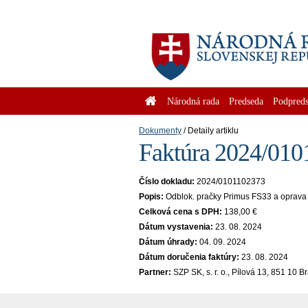
Národná rada
Predseda
Podpreds
Dokumenty
Detaily artiklu
Faktúra 2024/0101
Číslo dokladu:
2024/0101102373
Popis:
Odblok. pračky Primus FS33 a oprava
Celková cena s DPH:
138,00 €
Dátum vystavenia:
23. 08. 2024
Dátum úhrady:
04. 09. 2024
Dátum doručenia faktúry:
23. 08. 2024
Partner:
SZP SK, s. r. o., Pílová 13, 851 10 