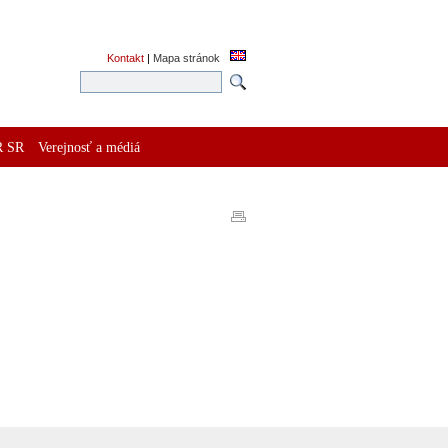
Kontakt
|
Mapa stránok
R SR
Verejnosť a médiá