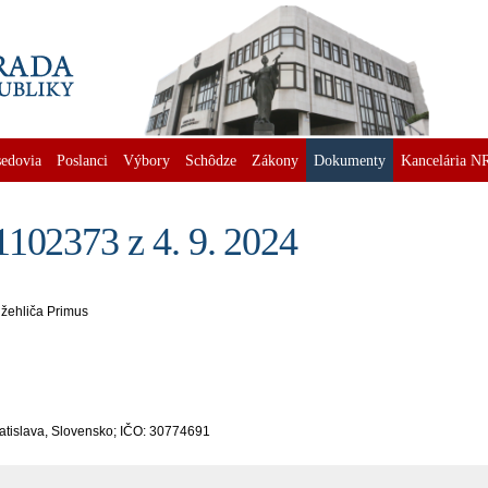
edovia
Poslanci
Výbory
Schôdze
Zákony
Dokumenty
Kancelária N
102373 z 4. 9. 2024
 žehliča Primus
Bratislava, Slovensko; IČO: 30774691