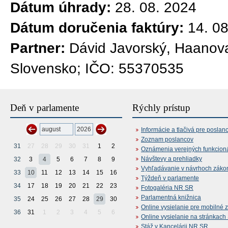
Dátum úhrady:
28. 08. 2024
Dátum doručenia faktúry:
14. 0
Partner:
Dávid Javorský, Haanova
Slovensko; IČO: 55370535
Deň v parlamente
Rýchly prístup
Informácie a tlačivá pre poslan
Zoznam poslancov
31
27
28
29
30
31
1
2
Oznámenia verejných funkcion
Návštevy a prehliadky
32
3
4
5
6
7
8
9
Vyhľadávanie v návrhoch záko
33
10
11
12
13
14
15
16
Týždeň v parlamente
34
17
18
19
20
21
22
23
Fotogaléria NR SR
Parlamentná knižnica
35
24
25
26
27
28
29
30
Online vysielanie pre mobilné 
36
31
1
2
3
4
5
6
Online vysielanie na stránkac
Stáž v Kancelárii NR SR