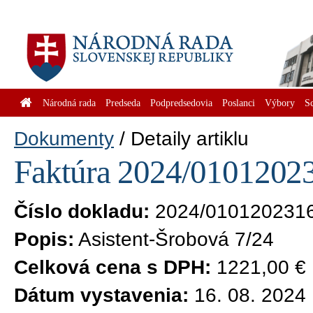
Národná rada
Predseda
Podpredsedovia
Poslanci
Výbory
S
Dokumenty
Detaily artiklu
Faktúra 2024/01012023
Číslo dokladu:
2024/010120231
Popis:
Asistent-Šrobová 7/24
Celková cena s DPH:
1221,00 €
Dátum vystavenia:
16. 08. 2024