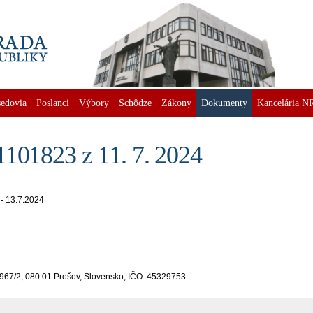
edovia
Poslanci
Výbory
Schôdze
Zákony
Dokumenty
Kancelária N
101823 z 11. 7. 2024
 - 13.7.2024
6967/2, 080 01 Prešov, Slovensko; IČO: 45329753