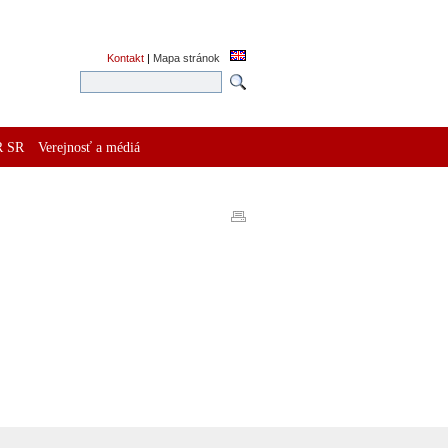
Kontakt
|
Mapa stránok
R SR
Verejnosť a médiá