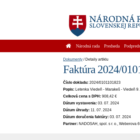
Národná rada
Predseda
Podpreds
Dokumenty
Detaily artiklu
Faktúra 2024/0101
Číslo dokladu:
2024/0101101823
Popis:
Letenka Viedeň - Marakeš - Viedeň 9.
Celková cena s DPH:
908,42 €
Dátum vystavenia:
03. 07. 2024
Dátum úhrady:
11. 07. 2024
Dátum doručenia faktúry:
03. 07. 2024
Partner:
NADOSAH, spol. s r. o., Weberova 