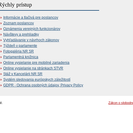
Rýchly prístup
Informácie a tlačivá pre poslancov
Zoznam poslancov
Oznámenia verejných funkcionárov
Návštevy a prehliadky
Vyhľadávanie v návrhoch zákonov
Týždeň v parlamente
Fotogaléria NR SR
Parlamentná knižnica
Online vysielanie pre mobilné zariadenia
Online vysielanie na stránkach STVR
Stáž v Kancelárii NR SR
Systém sledovania európskych záležitostí
GDPR - Ochrana osobných údajov, Privacy Policy
é.
Zákon o slobodn