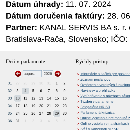
Dátum úhrady:
11. 07. 2024
Dátum doručenia faktúry:
28. 0
Partner:
KANAL SERVIS BA s. r. 
Bratislava-Rača, Slovensko; IČO
Deň v parlamente
Rýchly prístup
Informácie a tlačivá pre poslan
Zoznam poslancov
31
27
28
29
30
31
1
2
Oznámenia verejných funkcion
Návštevy a prehliadky
32
3
4
5
6
7
8
9
Vyhľadávanie v návrhoch záko
33
10
11
12
13
14
15
16
Týždeň v parlamente
34
17
18
19
20
21
22
23
Fotogaléria NR SR
Parlamentná knižnica
35
24
25
26
27
28
29
30
Online vysielanie pre mobilné 
36
31
1
2
3
4
5
6
Online vysielanie na stránkac
Stáž v Kancelárii NR SR