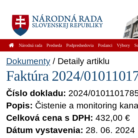
Národná rada
Predseda
Podpredsedovia
Poslanci
Výbory
S
Dokumenty
Detaily artiklu
Faktúra 2024/01011017
Číslo dokladu:
2024/010110178
Popis:
Čistenie a monitoring kanal
Celková cena s DPH:
432,00 €
Dátum vystavenia:
28. 06. 2024