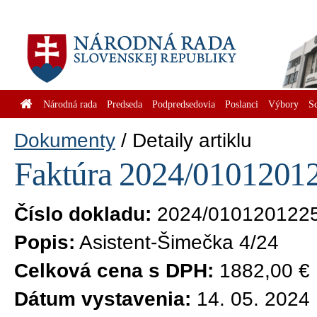
Národná rada
Predseda
Podpredsedovia
Poslanci
Výbory
S
Dokumenty
Detaily artiklu
Faktúra 2024/01012012
Číslo dokladu:
2024/010120122
Popis:
Asistent-Šimečka 4/24
Celková cena s DPH:
1882,00 €
Dátum vystavenia:
14. 05. 2024