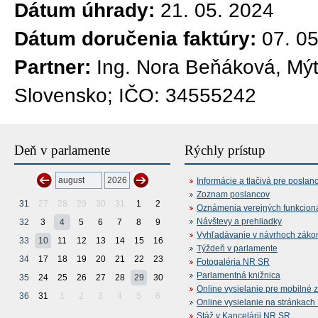
Dátum úhrady:
21. 05. 2024
Dátum doručenia faktúry:
07. 0
Partner:
Ing. Nora Beňáková, Mýt
Slovensko; IČO: 34555242
Deň v parlamente
Rýchly prístup
Informácie a tlačivá pre poslan
Zoznam poslancov
31
27
28
29
30
31
1
2
Oznámenia verejných funkcion
Návštevy a prehliadky
32
3
4
5
6
7
8
9
Vyhľadávanie v návrhoch záko
33
10
11
12
13
14
15
16
Týždeň v parlamente
34
17
18
19
20
21
22
23
Fotogaléria NR SR
Parlamentná knižnica
35
24
25
26
27
28
29
30
Online vysielanie pre mobilné 
36
31
1
2
3
4
5
6
Online vysielanie na stránkac
Stáž v Kancelárii NR SR