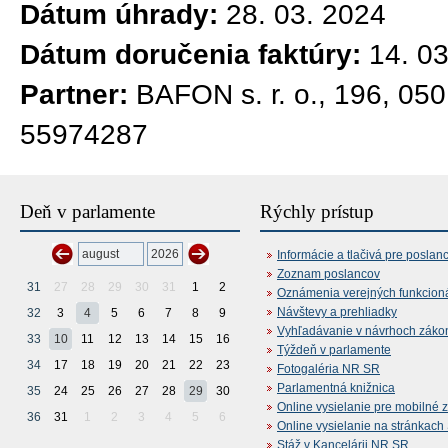
Dátum úhrady:
28. 03. 2024
Dátum doručenia faktúry:
14. 0
Partner:
BAFON s. r. o., 196, 05
55974287
Deň v parlamente
Rýchly prístup
Informácie a tlačivá pre poslan
Zoznam poslancov
31
27
28
29
30
31
1
2
Oznámenia verejných funkcion
Návštevy a prehliadky
32
3
4
5
6
7
8
9
Vyhľadávanie v návrhoch záko
33
10
11
12
13
14
15
16
Týždeň v parlamente
34
17
18
19
20
21
22
23
Fotogaléria NR SR
Parlamentná knižnica
35
24
25
26
27
28
29
30
Online vysielanie pre mobilné 
36
31
1
2
3
4
5
6
Online vysielanie na stránkac
Stáž v Kancelárii NR SR