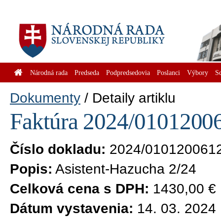
Národná rada
Predseda
Podpredsedovia
Poslanci
Výbory
S
Dokumenty
Detaily artiklu
Faktúra 2024/01012006
Číslo dokladu:
2024/010120061
Popis:
Asistent-Hazucha 2/24
Celková cena s DPH:
1430,00 €
Dátum vystavenia:
14. 03. 2024