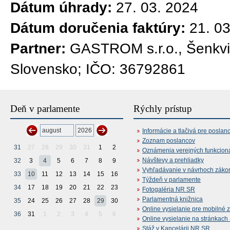
Dátum úhrady:
27. 03. 2024
Dátum doručenia faktúry:
21. 0
Partner:
GASTROM s.r.o., Šenkvi
Slovensko; IČO: 36792861
Deň v parlamente
Rýchly prístup
Informácie a tlačivá pre poslan
Zoznam poslancov
31
27
28
29
30
31
1
2
Oznámenia verejných funkcion
Návštevy a prehliadky
32
3
4
5
6
7
8
9
Vyhľadávanie v návrhoch záko
33
10
11
12
13
14
15
16
Týždeň v parlamente
34
17
18
19
20
21
22
23
Fotogaléria NR SR
Parlamentná knižnica
35
24
25
26
27
28
29
30
Online vysielanie pre mobilné 
36
31
1
2
3
4
5
6
Online vysielanie na stránkac
Stáž v Kancelárii NR SR