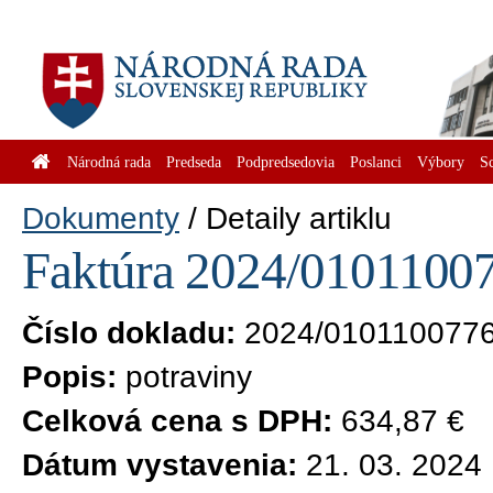
Národná rada
Predseda
Podpredsedovia
Poslanci
Výbory
S
Dokumenty
Detaily artiklu
Faktúra 2024/01011007
Číslo dokladu:
2024/010110077
Popis:
potraviny
Celková cena s DPH:
634,87 €
Dátum vystavenia:
21. 03. 2024