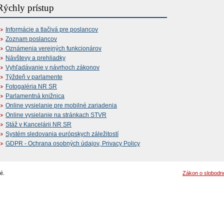
Rýchly prístup
Informácie a tlačivá pre poslancov
Zoznam poslancov
Oznámenia verejných funkcionárov
Návštevy a prehliadky
Vyhľadávanie v návrhoch zákonov
Týždeň v parlamente
Fotogaléria NR SR
Parlamentná knižnica
Online vysielanie pre mobilné zariadenia
Online vysielanie na stránkach STVR
Stáž v Kancelárii NR SR
Systém sledovania európskych záležitostí
GDPR - Ochrana osobných údajov, Privacy Policy
é.
Zákon o slobodn