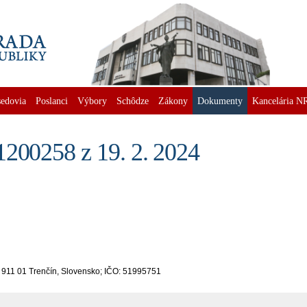
edovia
Poslanci
Výbory
Schôdze
Zákony
Dokumenty
Kancelária N
1200258 z 19. 2. 2024
 911 01 Trenčín, Slovensko; IČO: 51995751