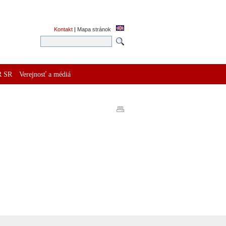
Kontakt
|
Mapa stránok
R SR
Verejnosť a médiá