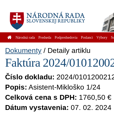
Národná rada
Predseda
Podpredsedovia
Poslanci
Výbory
S
Dokumenty
Detaily artiklu
Faktúra 2024/01012002
Číslo dokladu:
2024/010120021
Popis:
Asistent-Mikloško 1/24
Celková cena s DPH:
1760,50 €
Dátum vystavenia:
07. 02. 2024