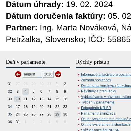
Dátum úhrady:
19. 02. 2024
Dátum doručenia faktúry:
05. 0
Partner:
Ing. Marta Nováková, Nám
Petržalka, Slovensko; IČO: 5586
Deň v parlamente
Rýchly prístup
Informácie a tlačivá pre poslan
Zoznam poslancov
31
27
28
29
30
31
1
2
Oznámenia verejných funkcion
Návštevy a prehliadky
32
3
4
5
6
7
8
9
Vyhľadávanie v návrhoch záko
33
10
11
12
13
14
15
16
Týždeň v parlamente
34
17
18
19
20
21
22
23
Fotogaléria NR SR
Parlamentná knižnica
35
24
25
26
27
28
29
30
Online vysielanie pre mobilné 
36
31
1
2
3
4
5
6
Online vysielanie na stránkac
Stáž v Kancelárii NR SR