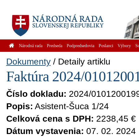
Národná rada
Predseda
Podpredsedovia
Poslanci
Výbory
S
Dokumenty
Detaily artiklu
Faktúra 2024/01012001
Číslo dokladu:
2024/010120019
Popis:
Asistent-Šuca 1/24
Celková cena s DPH:
2238,45 €
Dátum vystavenia:
07. 02. 2024