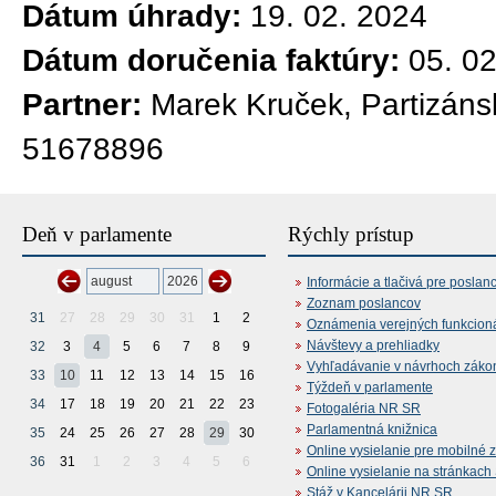
Dátum úhrady:
19. 02. 2024
Dátum doručenia faktúry:
05. 0
Partner:
Marek Kruček, Partizáns
51678896
Deň v parlamente
Rýchly prístup
Informácie a tlačivá pre poslan
Zoznam poslancov
31
27
28
29
30
31
1
2
Oznámenia verejných funkcion
Návštevy a prehliadky
32
3
4
5
6
7
8
9
Vyhľadávanie v návrhoch záko
33
10
11
12
13
14
15
16
Týždeň v parlamente
34
17
18
19
20
21
22
23
Fotogaléria NR SR
Parlamentná knižnica
35
24
25
26
27
28
29
30
Online vysielanie pre mobilné 
36
31
1
2
3
4
5
6
Online vysielanie na stránkac
Stáž v Kancelárii NR SR