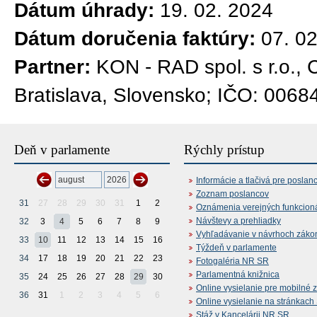
Dátum úhrady:
19. 02. 2024
Dátum doručenia faktúry:
07. 0
Partner:
KON - RAD spol. s r.o.,
Bratislava, Slovensko; IČO: 0068
Deň v parlamente
Rýchly prístup
Informácie a tlačivá pre poslan
Zoznam poslancov
31
27
28
29
30
31
1
2
Oznámenia verejných funkcion
Návštevy a prehliadky
32
3
4
5
6
7
8
9
Vyhľadávanie v návrhoch záko
33
10
11
12
13
14
15
16
Týždeň v parlamente
34
17
18
19
20
21
22
23
Fotogaléria NR SR
Parlamentná knižnica
35
24
25
26
27
28
29
30
Online vysielanie pre mobilné 
36
31
1
2
3
4
5
6
Online vysielanie na stránkac
Stáž v Kancelárii NR SR