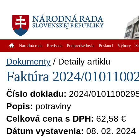
Národná rada
Predseda
Podpredsedovia
Poslanci
Výbory
S
Dokumenty
Detaily artiklu
Faktúra 2024/01011002
Číslo dokladu:
2024/010110029
Popis:
potraviny
Celková cena s DPH:
62,58 €
Dátum vystavenia:
08. 02. 2024