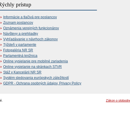
Rýchly prístup
Informácie a tlačivá pre poslancov
Zoznam poslancov
Oznámenia verejných funkcionárov
Návštevy a prehliadky
Vyhľadávanie v návrhoch zákonov
Týždeň v parlamente
Fotogaléria NR SR
Parlamentná knižnica
Online vysielanie pre mobilné zariadenia
Online vysielanie na stránkach STVR
Stáž v Kancelárii NR SR
Systém sledovania európskych záležitostí
GDPR - Ochrana osobných údajov, Privacy Policy
é.
Zákon o slobodn