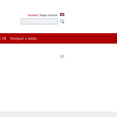
Kontakt
|
Mapa stránok
R SR
Verejnosť a médiá