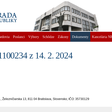
edovia
Poslanci
Výbory
Schôdze
Zákony
Dokumenty
Kancelária N
1100234 z 14. 2. 2024
o., Železničiarska 13, 811 04 Bratislava, Slovensko; IČO: 35730129