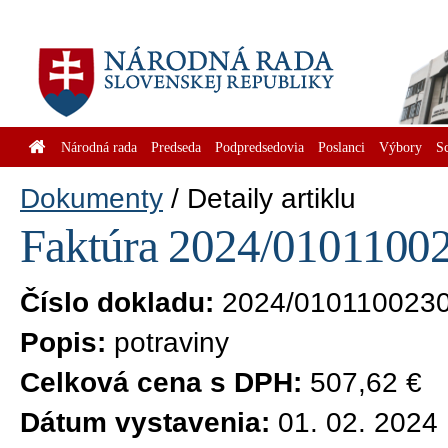
Národná rada
Predseda
Podpredsedovia
Poslanci
Výbory
S
Dokumenty
Detaily artiklu
Faktúra 2024/01011002
Číslo dokladu:
2024/010110023
Popis:
potraviny
Celková cena s DPH:
507,62 €
Dátum vystavenia:
01. 02. 2024