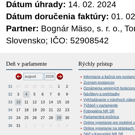
Dátum úhrady:
14. 02. 2024
Dátum doručenia faktúry:
01. 0
Partner:
Bognár Mäso, s. r. o., T
Slovensko; IČO: 52908542
Deň v parlamente
Rýchly prístup
Informácie a tlačivá pre poslan
Zoznam poslancov
31
27
28
29
30
31
1
2
Oznámenia verejných funkcion
Návštevy a prehliadky
32
3
4
5
6
7
8
9
Vyhľadávanie v návrhoch záko
33
10
11
12
13
14
15
16
Týždeň v parlamente
34
17
18
19
20
21
22
23
Fotogaléria NR SR
Parlamentná knižnica
35
24
25
26
27
28
29
30
Online vysielanie pre mobilné 
36
31
1
2
3
4
5
6
Online vysielanie na stránkac
Stáž v Kancelárii NR SR