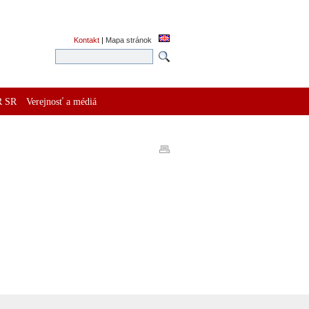
Kontakt
|
Mapa stránok
R SR
Verejnosť a médiá