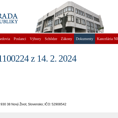
edovia
Poslanci
Výbory
Schôdze
Zákony
Dokumenty
Kancelária N
1100224 z 14. 2. 2024
, 930 38 Nový Život, Slovensko; IČO: 52908542