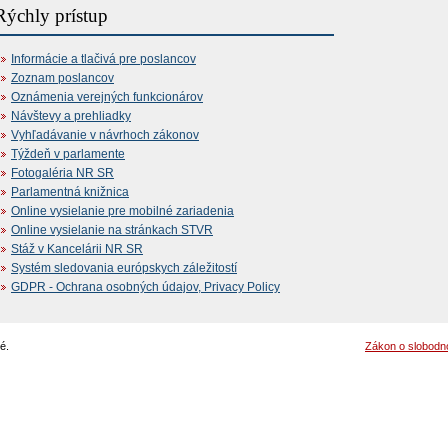
Rýchly prístup
Informácie a tlačivá pre poslancov
Zoznam poslancov
Oznámenia verejných funkcionárov
Návštevy a prehliadky
Vyhľadávanie v návrhoch zákonov
Týždeň v parlamente
Fotogaléria NR SR
Parlamentná knižnica
Online vysielanie pre mobilné zariadenia
Online vysielanie na stránkach STVR
Stáž v Kancelárii NR SR
Systém sledovania európskych záležitostí
GDPR - Ochrana osobných údajov, Privacy Policy
é.
Zákon o slobodn