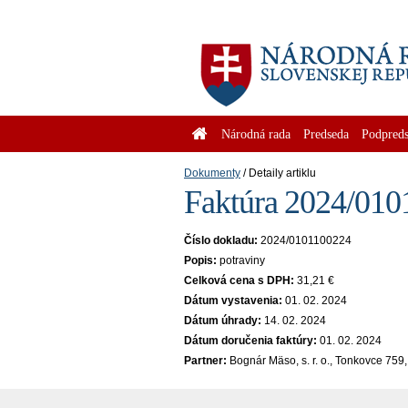
Národná rada
Predseda
Podpreds
Dokumenty
Detaily artiklu
Faktúra 2024/010
Číslo dokladu:
2024/0101100224
Popis:
potraviny
Celková cena s DPH:
31,21 €
Dátum vystavenia:
01. 02. 2024
Dátum úhrady:
14. 02. 2024
Dátum doručenia faktúry:
01. 02. 2024
Partner:
Bognár Mäso, s. r. o., Tonkovce 759