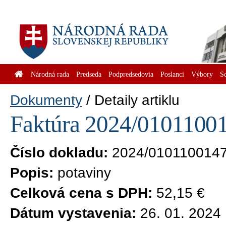
Národná rada
Predseda
Podpredsedovia
Poslanci
Výbory
S
Dokumenty
Detaily artiklu
Faktúra 2024/01011001
Číslo dokladu:
2024/010110014
Popis:
potaviny
Celková cena s DPH:
52,15 €
Dátum vystavenia:
26. 01. 2024