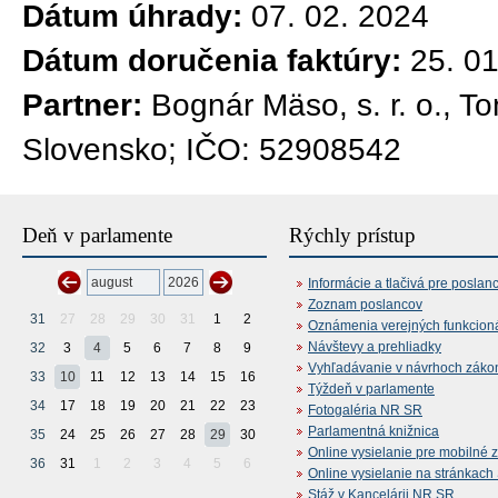
Dátum úhrady:
07. 02. 2024
Dátum doručenia faktúry:
25. 0
Partner:
Bognár Mäso, s. r. o., T
Slovensko; IČO: 52908542
Deň v parlamente
Rýchly prístup
Informácie a tlačivá pre poslan
Zoznam poslancov
31
27
28
29
30
31
1
2
Oznámenia verejných funkcion
Návštevy a prehliadky
32
3
4
5
6
7
8
9
Vyhľadávanie v návrhoch záko
33
10
11
12
13
14
15
16
Týždeň v parlamente
34
17
18
19
20
21
22
23
Fotogaléria NR SR
Parlamentná knižnica
35
24
25
26
27
28
29
30
Online vysielanie pre mobilné 
36
31
1
2
3
4
5
6
Online vysielanie na stránkac
Stáž v Kancelárii NR SR