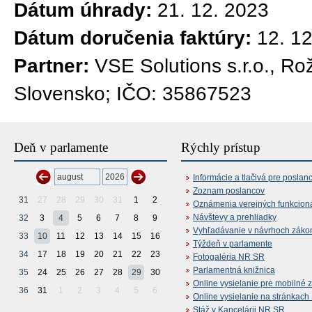
Dátum úhrady:
21. 12. 2023
Dátum doručenia faktúry:
12. 1
Partner:
VSE Solutions s.r.o., Ro
Slovensko; IČO: 35867523
Deň v parlamente
Rýchly prístup
Informácie a tlačivá pre poslan
Zoznam poslancov
31
27
28
29
30
31
1
2
Oznámenia verejných funkcion
Návštevy a prehliadky
32
3
4
5
6
7
8
9
Vyhľadávanie v návrhoch záko
33
10
11
12
13
14
15
16
Týždeň v parlamente
34
17
18
19
20
21
22
23
Fotogaléria NR SR
Parlamentná knižnica
35
24
25
26
27
28
29
30
Online vysielanie pre mobilné 
36
31
1
2
3
4
5
6
Online vysielanie na stránkac
Stáž v Kancelárii NR SR