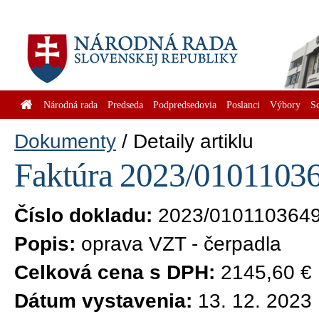
Národná rada
Predseda
Podpredsedovia
Poslanci
Výbory
S
Dokumenty
Detaily artiklu
Faktúra 2023/01011036
Číslo dokladu:
2023/010110364
Popis:
oprava VZT - čerpadla
Celková cena s DPH:
2145,60 €
Dátum vystavenia:
13. 12. 2023