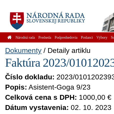
Národná rada
Predseda
Podpredsedovia
Poslanci
Výbory
S
Dokumenty
Detaily artiklu
Faktúra 2023/01012023
Číslo dokladu:
2023/010120239
Popis:
Asistent-Goga 9/23
Celková cena s DPH:
1000,00 €
Dátum vystavenia:
02. 10. 2023