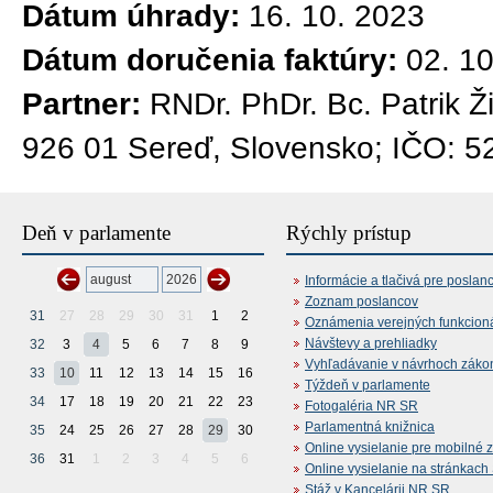
Dátum úhrady:
16. 10. 2023
Dátum doručenia faktúry:
02. 1
Partner:
RNDr. PhDr. Bc. Patrik Ž
926 01 Sereď, Slovensko; IČO: 
Deň v parlamente
Rýchly prístup
Informácie a tlačivá pre poslan
Zoznam poslancov
31
27
28
29
30
31
1
2
Oznámenia verejných funkcion
Návštevy a prehliadky
32
3
4
5
6
7
8
9
Vyhľadávanie v návrhoch záko
33
10
11
12
13
14
15
16
Týždeň v parlamente
34
17
18
19
20
21
22
23
Fotogaléria NR SR
Parlamentná knižnica
35
24
25
26
27
28
29
30
Online vysielanie pre mobilné 
36
31
1
2
3
4
5
6
Online vysielanie na stránkac
Stáž v Kancelárii NR SR